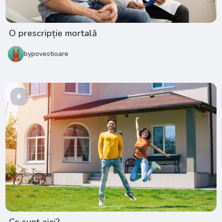
O prescripție mortală
bypovestioare