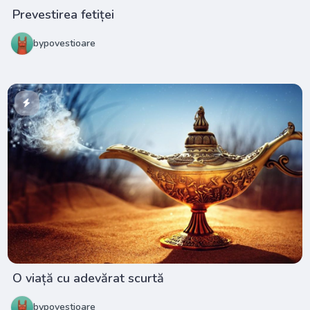
Prevestirea fetiței
bypovestioare
O viață cu adevărat scurtă
bypovestioare