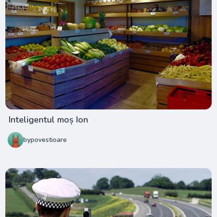
Inteligentul moș Ion
bypovestioare