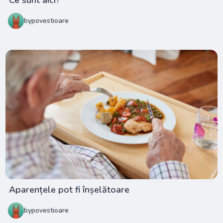
Ce sunt aici?
bypovestioare
Aparențele pot fi înșelătoare
bypovestioare