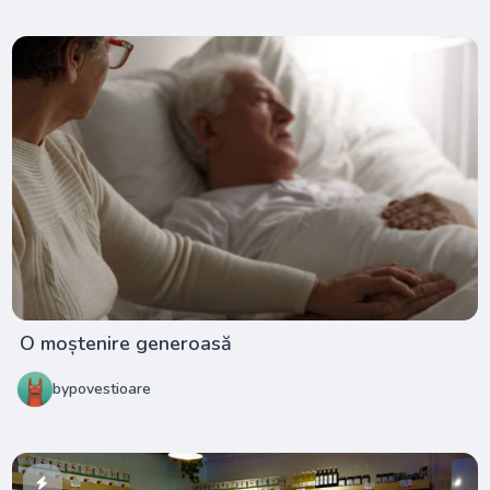
O moștenire generoasă
bypovestioare