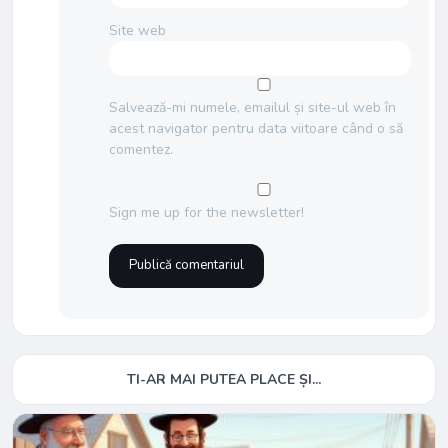
Site web
Salvează-mi numele, emailul și site-ul web în
acest navigator pentru data viitoare când o să
comentez.
Sign me up for the newsletter!
TI-AR MAI PUTEA PLACE ȘI...