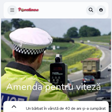
Amuzante
Povești
Amenda pentru viteză
Un bărbat în vârstă de 40 de ani și-a cumpărat