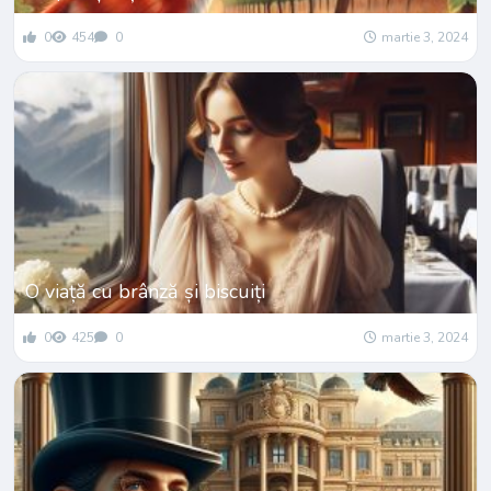
0
454
0
martie 3, 2024
O viață cu brânză și biscuiți
0
425
0
martie 3, 2024