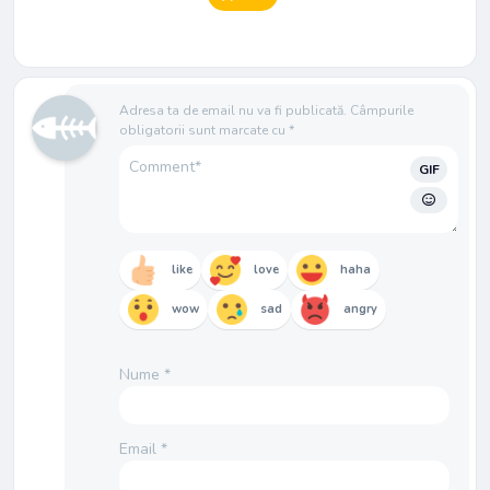
Adresa ta de email nu va fi publicată.
Câmpurile
obligatorii sunt marcate cu
*
GIF
like
love
haha
wow
sad
angry
Nume
*
Email
*