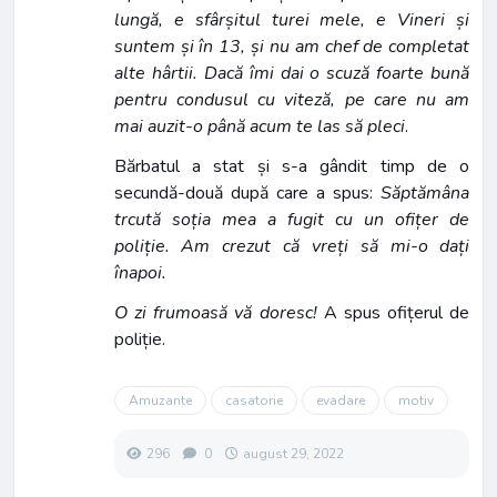
lungă, e sfârșitul turei mele, e Vineri și
suntem și în 13, și nu am chef de completat
alte hârtii. Dacă îmi dai o scuză foarte bună
pentru condusul cu viteză, pe care nu am
mai auzit-o până acum te las să pleci
.
Bărbatul a stat și s-a gândit timp de o
secundă-două după care a spus:
Săptămâna
trcută soția mea a fugit cu un ofițer de
poliție. Am crezut că vreți să mi-o dați
înapoi.
O zi frumoasă vă doresc!
A spus ofițerul de
poliție.
Amuzante
casatorie
evadare
motiv
296
0
august 29, 2022