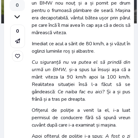
un BMW nou nouț și a și pornit pe drum
0
pentru o frumoasă plimbare de seară. Mașina
era decapotabilă, vântul bătea ușor prin părul
pe care încă îl mai avea în cap așa că a decis să
0
mărească viteza.
Imediat ce acul a sărit de 80 km/h, a și văzut în
oglinzi luminile roș și albastre.
Cu siguranță nu va putea el să prindă din
urmă un BMW,
și-a spus lui însuși așa că a
mărit viteza la 90 km/h apoi la 100 km/h.
Realitatea situației însă l-a făcut să se
gândească:
Ce naiba fac eu aici?
Și a și pus
frână și a tras pe dreapta.
Ofițerul de poliție a venit la el, i-a luat
permisul de conducere fără să spună vreun
cuvânt după care i-a examinat și mașina.
Apoi ofițerul de poliție i-a spus:
A fost o zi