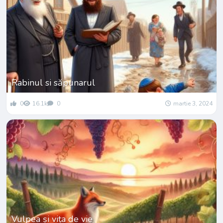
Rabinul si săpunarul
0
16.1k
0
martie 3, 2024
Vulpea și vița de vie