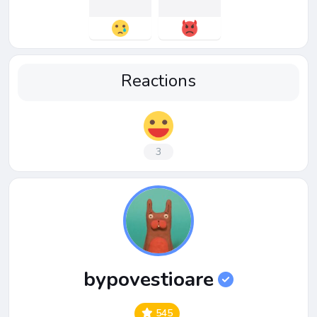
Reactions
3
bypovestioare
545