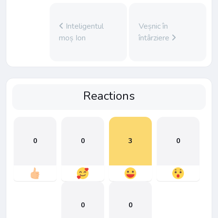
Inteligentul
Veșnic în
moș Ion
întârziere
Reactions
0
0
3
0
0
0