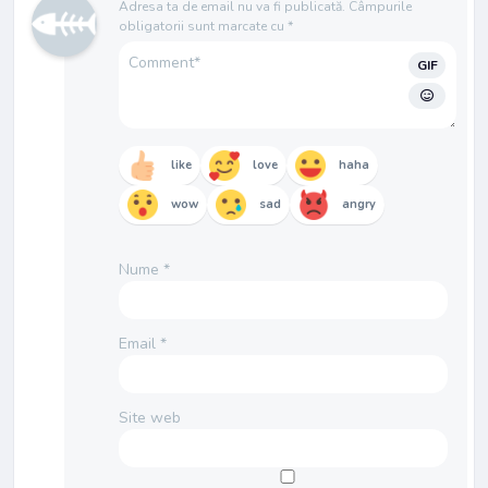
Adresa ta de email nu va fi publicată.
Câmpurile
obligatorii sunt marcate cu
*
GIF
like
love
haha
wow
sad
angry
Nume
*
Email
*
Site web