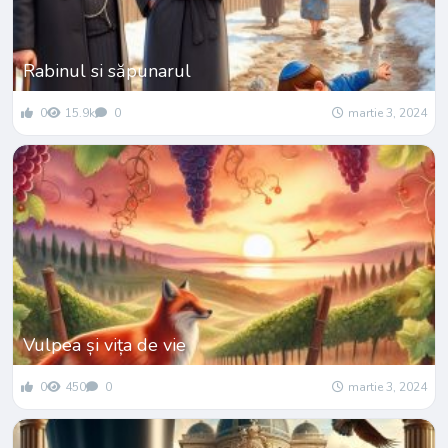
Rabinul si săpunarul
0
15.9k
0
martie 3, 2024
Vulpea și vița de vie
0
450
0
martie 3, 2024