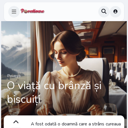
Povești
O viață cu brânză și
biscuiți
A fost odată o doamnă care a strâns cureaua