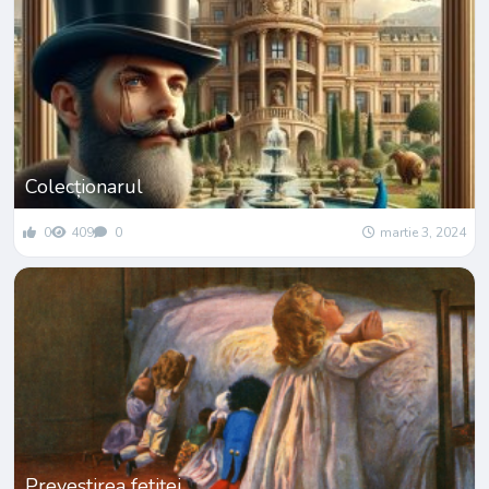
Colecționarul
0
409
0
martie 3, 2024
Prevestirea fetiței