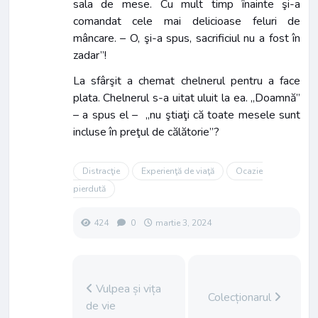
sala de mese. Cu mult timp înainte şi-a
comandat cele mai delicioase feluri de
mâncare. – O, şi-a spus, sacrificiul nu a fost în
zadar”!
La sfârşit a chemat chelnerul pentru a face
plata. Chelnerul s-a uitat uluit la ea. „Doamnă”
– a spus el – „nu ştiaţi că toate mesele sunt
incluse în preţul de călătorie”?
Distracţie
Experienţă de viaţă
Ocazie
pierdută
424
0
martie 3, 2024
Vulpea și vița
Colecționarul
de vie