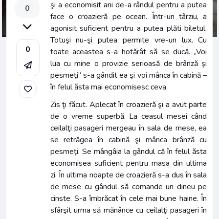
şi a economisit ani de-a rândul pentru a putea
0
face o croazieră pe ocean. Într-un târziu, a
agonisit suficient pentru a putea plăti biletul.
Totuşi nu-şi putea permite vre-un lux. Cu
0
toate aceastea s-a hotărât să se ducă. „Voi
lua cu mine o provizie serioasă de brânză şi
pesmeţi” s-a gândit ea şi voi mânca în cabină –
în felul ăsta mai economisesc ceva.
Zis ţi făcut. Aplecat în croazieră şi a avut parte
de o vreme superbă. La ceasul mesei când
ceilalţi pasageri mergeau în sala de mese, ea
se retrăgea în cabină şi mânca brânză cu
pesmeţi. Se mângâia la gândul că în felul ăsta
economisea suficient pentru masa din ultima
zi. În ultima noapte de croazieră s-a dus în sala
de mese cu gândul să comande un dineu pe
cinste. S-a îmbrăcat în cele mai bune haine. În
sfârşit urma să mănânce cu ceilalţi pasageri în