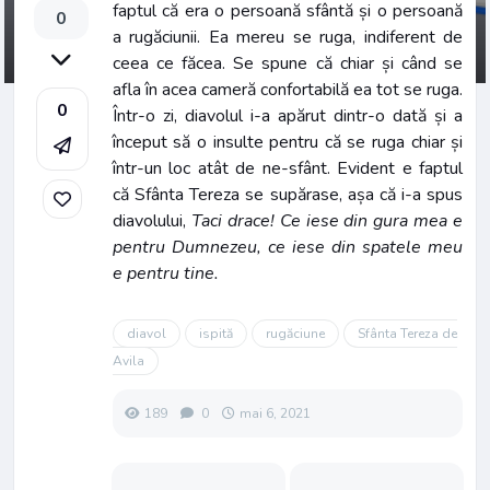
faptul că era o persoană sfântă și o persoană
0
a rugăciunii. Ea mereu se ruga, indiferent de
ceea ce făcea. Se spune că chiar și când se
afla în acea cameră confortabilă ea tot se ruga.
0
Într-o zi, diavolul i-a apărut dintr-o dată și a
început să o insulte pentru că se ruga chiar și
într-un loc atât de ne-sfânt. Evident e faptul
că Sfânta Tereza se supărase, așa că i-a spus
diavolului,
Taci drace! Ce iese din gura mea e
pentru Dumnezeu, ce iese din spatele meu
e pentru tine.
diavol
ispită
rugăciune
Sfânta Tereza de
Avila
189
0
mai 6, 2021