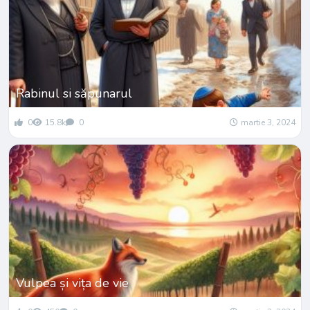
Rabinul si săpunarul
0
15.8k
0
martie 3, 2024
Vulpea și vița de vie