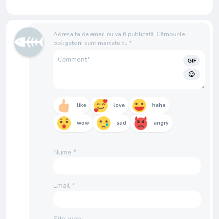
Adresa ta de email nu va fi publicată.
Câmpurile
obligatorii sunt marcate cu
*
GIF
like
love
haha
wow
sad
angry
Nume
*
Email
*
Site web