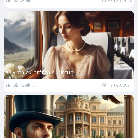
0
450
0
martie 3, 2024
O viață cu brânză și biscuiți
0
422
0
martie 3, 2024