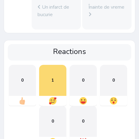
Un infarct de
Înainte de vreme
bucurie
Reactions
0
1
0
0
0
0