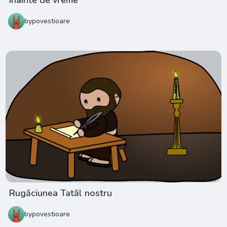
Înainte de vreme
bypovestioare
Rugăciunea Tatăl nostru
bypovestioare