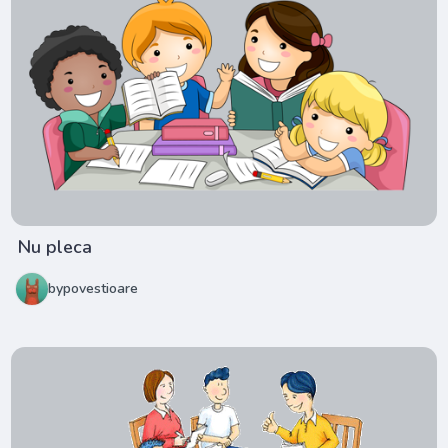
Nu pleca
bypovestioare