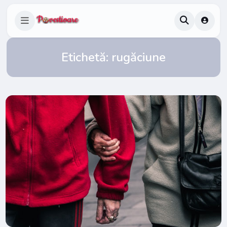
Etichetă:
rugăciune