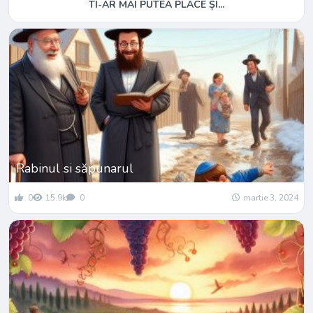
TI-AR MAI PUTEA PLACE ȘI...
Rabinul si săpunarul
0
15.9k
0
martie 3, 2024