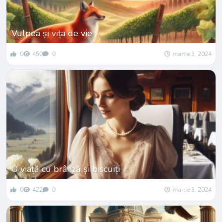
Vulpea și vița de vie
0
450
0
martie 3, 2024
O viață cu brânză și biscuiți
0
422
0
martie 3, 2024