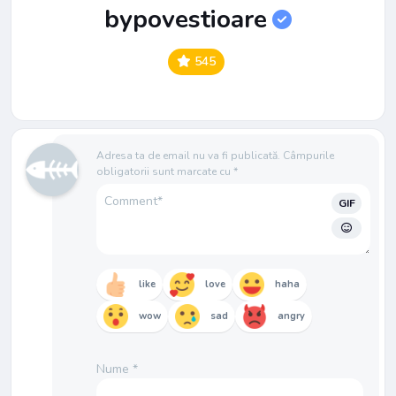
bypovestioare
545
Adresa ta de email nu va fi publicată.
Câmpurile
obligatorii sunt marcate cu
*
GIF
like
love
haha
wow
sad
angry
Nume
*