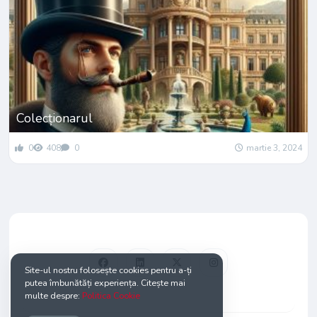
Colecționarul
0
408
0
martie 3, 2024
Site-ul nostru folosește cookies pentru a-ți
putea îmbunătăți experiența. Citește mai
multe despre:
Politica Cookie