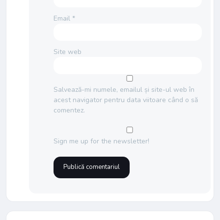
Email
*
Site web
Salvează-mi numele, emailul și site-ul web în
acest navigator pentru data viitoare când o să
comentez.
Sign me up for the newsletter!