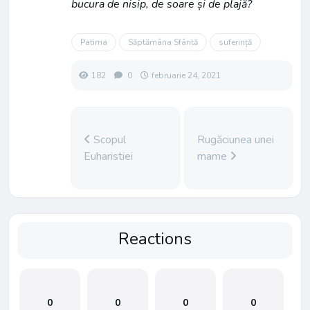
bucura de nisip, de soare și de plajă?
Patima
Săptămâna Sfântă
suferință
182
0
februarie 24, 2021
Scopul
Rugăciunea unei
Euharistiei
mame
Reactions
0
0
0
0