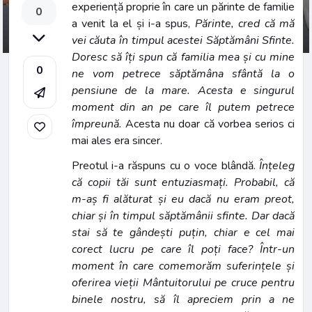
experiență proprie în care un părinte de familie
0
a venit la el și i-a spus,
Părinte, cred că mă
vei căuta în timpul acestei Săptămâni Sfinte.
Doresc să îți spun că familia mea și cu mine
0
ne vom petrece săptămâna sfântă la o
pensiune de la mare. Acesta e singurul
moment din an pe care îl putem petrece
împreună.
Acesta nu doar că vorbea serios ci
mai ales era sincer.
Preotul i-a răspuns cu o voce blândă.
Înțeleg
că copii tăi sunt entuziasmați. Probabil, că
m-aș fi alăturat și eu dacă nu eram preot,
chiar și în timpul săptămânii sfinte. Dar dacă
stai să te gândești puțin, chiar e cel mai
corect lucru pe care îl poți face? Într-un
moment în care comemorăm suferințele și
oferirea vieții Mântuitorului pe cruce pentru
binele nostru, să îl apreciem prin a ne