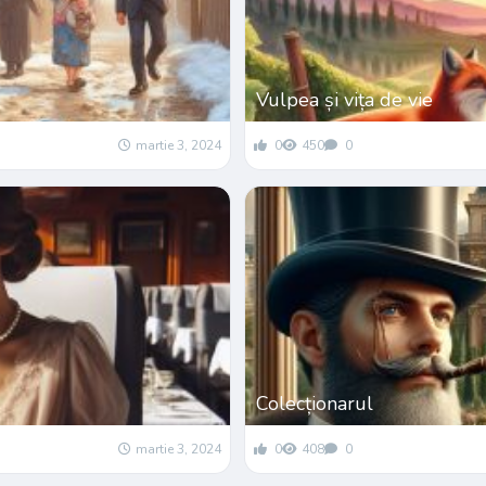
Vulpea și vița de vie
martie 3, 2024
0
450
0
Colecționarul
martie 3, 2024
0
408
0