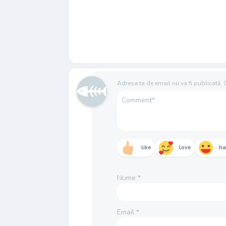
Adresa ta de email nu va fi publicată.
like
love
h
Nume
*
Email
*