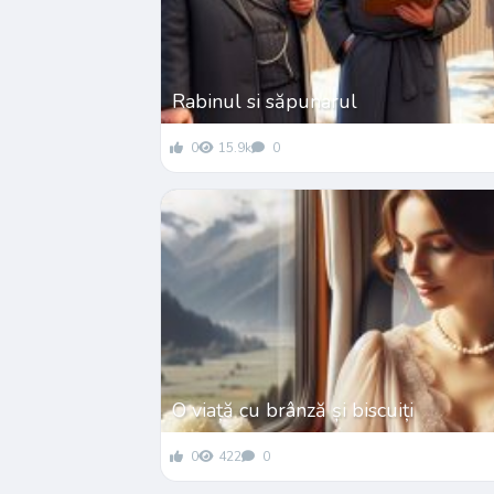
Rabinul si săpunarul
0
15.9k
0
O viață cu brânză și biscuiți
0
422
0