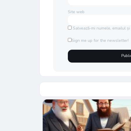
Site web
Salvează-mi numele, emailul și 
Sign me up for the newsletter!