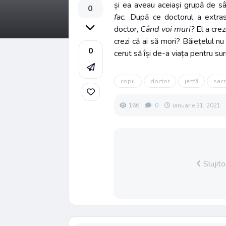
și ea aveau aceiași grupă de sân
0
fac.
După ce doctorul a extras 
doctor,
Când voi muri?
El a crez
crezi că ai să mori? Băiețelul n
0
cerut să își de-a viața pentru sur
copil
doctor
jertfă
sacr
166
0
ianuarie 31, 2021
Slujit