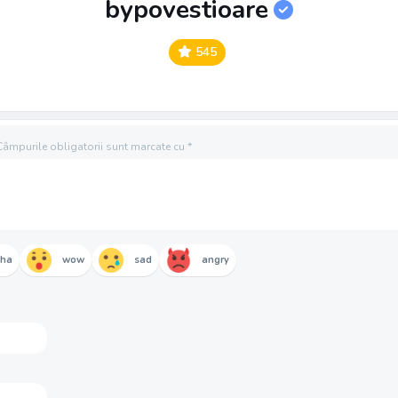
bypovestioare
545
Câmpurile obligatorii sunt marcate cu
*
aha
wow
sad
angry