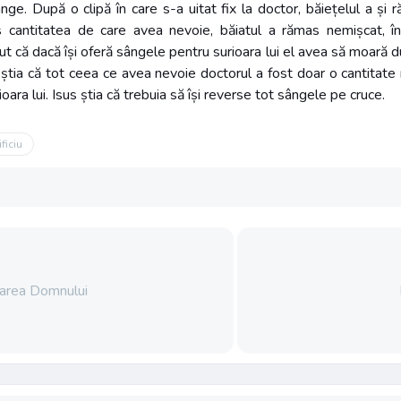
ge. După o clipă în care s-a uitat fix la doctor, băiețelul a și
cantitatea de care avea nevoie, băiatul a rămas nemișcat, în
ut că dacă își oferă sângele pentru surioara lui el avea să moară 
u știa că tot ceea ce avea nevoie doctorul a fost doar o cantitate 
ioara lui. Isus știa că trebuia să își reverse tot sângele pe cruce.
ificiu
oarea Domnului