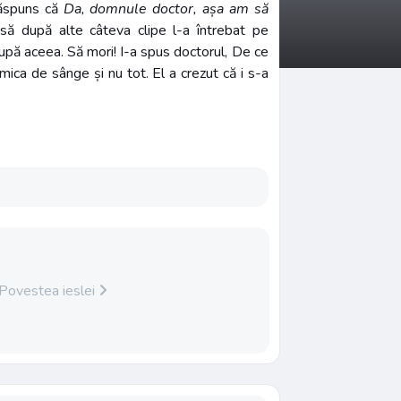
 răspuns că
Da, domnule doctor, așa am să
să după alte câteva clipe l-a întrebat pe
după aceea. Să mori! I-a spus doctorul, De ce
mica de sânge și nu tot. El a crezut că i s-a
Povestea ieslei