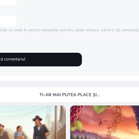
site-ul web în acest navigator pentru data viitoare când o să comentez
TI-AR MAI PUTEA PLACE ȘI...