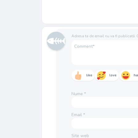
Adresa ta de email nu va fi publicată.
like
love
h
Nume
*
Email
*
Site web