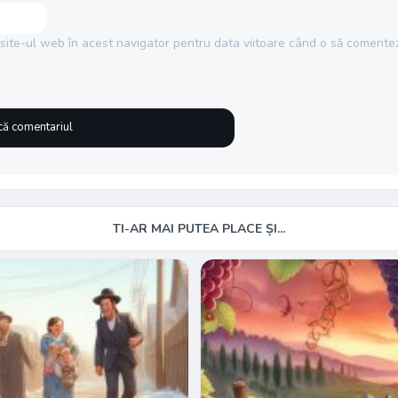
site-ul web în acest navigator pentru data viitoare când o să comentez
TI-AR MAI PUTEA PLACE ȘI...