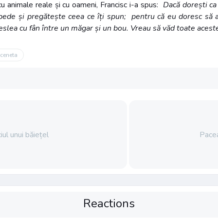
 cu animale reale și cu oameni, Francisc i-a spus:
Dacă dorești ca
pede și pregătește ceea ce îți spun; pentru că eu doresc să 
ieslea cu fân între un măgar și un bou. Vreau să văd toate aceste
ceneta
iul unui băiețel
Pacea
Reactions