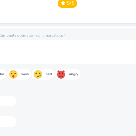
545
Câmpurile obligatorii sunt marcate cu
*
aha
wow
sad
angry