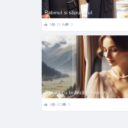
Rabinul si săpunarul
0
15.9k
0
O viață cu brânză și biscuiți
0
422
0