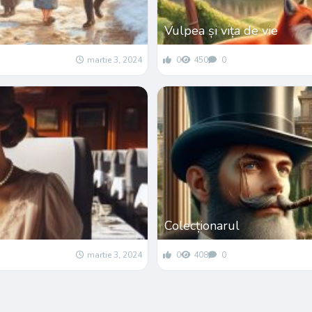
Vulpea și vița de vie
martie 3, 2024
0
450
0
Colecționarul
martie 3, 2024
0
408
0