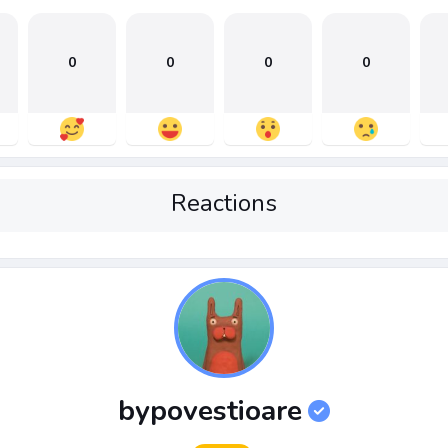
0
0
0
0
Reactions
bypovestioare