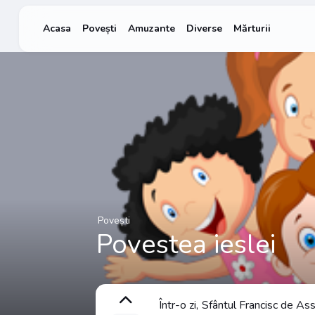
Acasa
Povești
Amuzante
Diverse
Mărturii
Povești
Povestea ieslei
Într-o zi, Sfântul Francisc de Assi