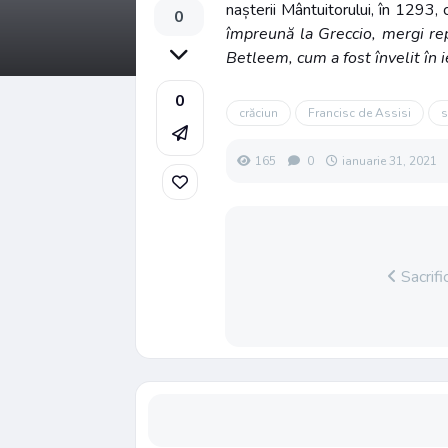
nașterii Mântuitorului, în 1293,
0
împreună la Greccio, mergi re
Betleem, cum a fost învelit în 
0
crăciun
Francisc de Assisi
s
165
0
ianuarie 31, 2021
Sacrific