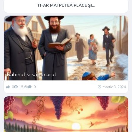
TI-AR MAI PUTEA PLACE ȘI...
Rabinul si săpunarul
0
15.6k
0
martie 3, 2024