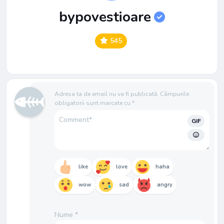
bypovestioare
545
Adresa ta de email nu va fi publicată.
Câmpurile
obligatorii sunt marcate cu
*
GIF
like
love
haha
wow
sad
angry
Nume
*