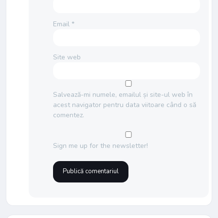
Email
*
Site web
Salvează-mi numele, emailul și site-ul web în
acest navigator pentru data viitoare când o să
comentez.
Sign me up for the newsletter!