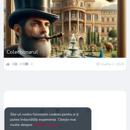
Colecționarul
0
398
0
martie 3, 2024
Site-ul nostru folosește cookies pentru a-ți
putea îmbunătăți experiența. Citește mai
multe despre:
Politica Cookie