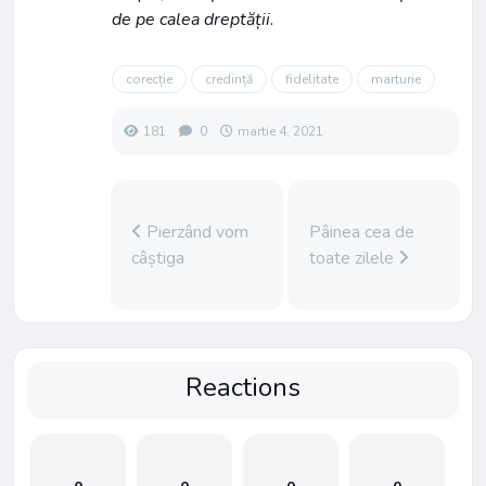
de pe calea dreptății
.
corecție
credință
fidelitate
marturie
181
0
martie 4, 2021
Pierzând vom
Pâinea cea de
câștiga
toate zilele
Reactions