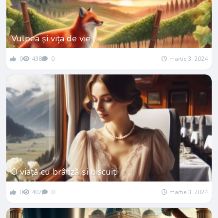
Vulpea și vița de vie
0
438
0
martie 3, 2024
O viață cu brânză și biscuiți
0
407
0
martie 3, 2024