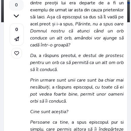
dintre preoții lui era departe de a fi un
0
exemplu de urmat iar asta din cauza prietenilor
săi laici. Așa că episcopul sa dus să îl vadă pe
acel preot și i-a spus,
Părinte, nu a spus oare
0
Domnul nostru că atunci când un orb
conduce un alt orb, amândoi vor ajunge să
cadă într-o groapă?
Da,
a răspuns preotul,
e destul de prostesc
pentru un orb ca să permită ca un alt om orb
să îl conducă.
Prin urmare sunt unii care sunt ba chiar mai
nesăbuiți,
a răspuns episcopul,
cu toate că ei
pot vedea foarte bine, permit unor oameni
orbi să îi conducă.
Cine sunt aceștia?
Persoane ca tine
, a spus episcopul pur si
simplu,
care permis altora să îi îndepărteze