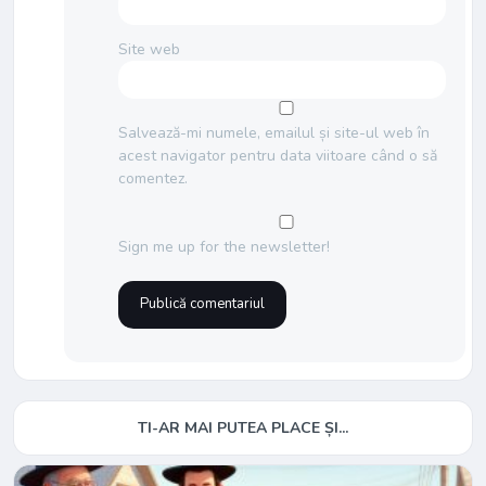
Site web
Salvează-mi numele, emailul și site-ul web în
acest navigator pentru data viitoare când o să
comentez.
Sign me up for the newsletter!
TI-AR MAI PUTEA PLACE ȘI...