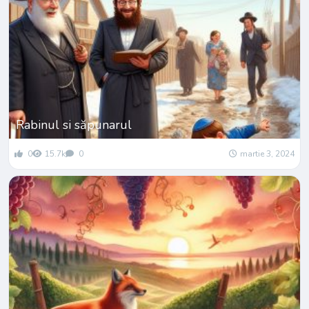
Rabinul si săpunarul
0
15.7k
0
martie 3, 2024