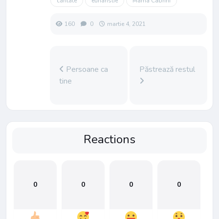
caritate
euharistie
Mama Cabrini
160
0
martie 4, 2021
Persoane ca
Păstrează restul
tine
Reactions
0
0
0
0