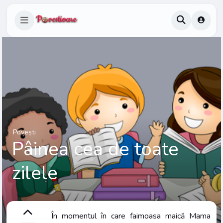
Povești
Pâinea cea de toate
zilele
În momentul în care faimoasa maică Mama