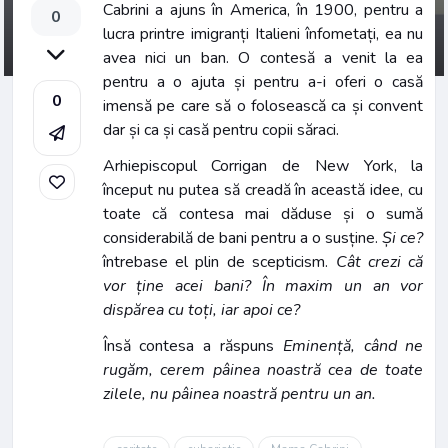
Cabrini a ajuns în America, în 1900, pentru a
0
lucra printre imigranți Italieni înfometați, ea nu
avea nici un ban. O contesă a venit la ea
pentru a o ajuta și pentru a-i oferi o casă
0
imensă pe care să o folosească ca și convent
dar și ca și casă pentru copii săraci.
Arhiepiscopul Corrigan de New York, la
început nu putea să creadă în această idee, cu
toate că contesa mai dăduse și o sumă
considerabilă de bani pentru a o susține.
Și ce?
întrebase el plin de scepticism.
Cât crezi că
vor ține acei bani? În maxim un an vor
dispărea cu toți, iar apoi ce?
Însă contesa a răspuns
Eminență, când ne
rugăm, cerem pâinea noastră cea de toate
zilele, nu pâinea noastră pentru un an.