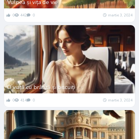
Vulpea și vița de vie
0
442
0
martie 3, 2024
O viață cu brânză și biscuiți
0
414
0
martie 3, 2024