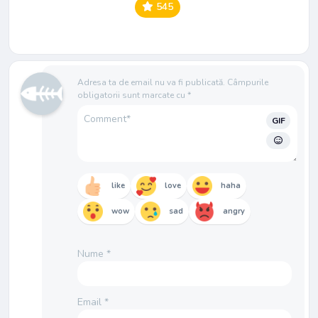
545
Adresa ta de email nu va fi publicată.
Câmpurile
obligatorii sunt marcate cu
*
GIF
like
love
haha
wow
sad
angry
Nume
*
Email
*