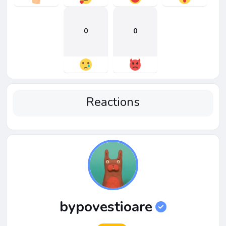
0
0
Reactions
bypovestioare