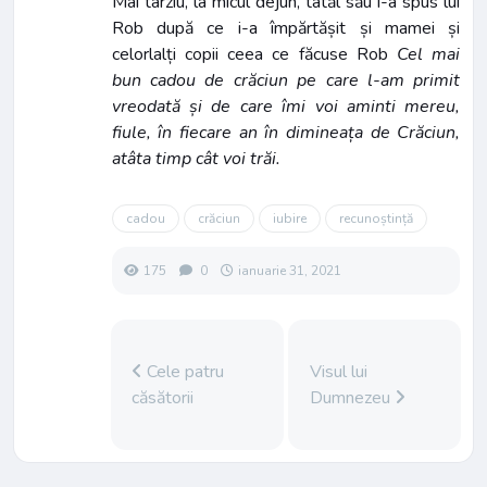
Mai târziu, la micul dejun, tatăl său i-a spus lui
Rob după ce i-a împărtășit și mamei și
celorlalți copii ceea ce făcuse Rob
Cel mai
bun cadou de crăciun pe care l-am primit
vreodată și de care îmi voi aminti mereu,
fiule, în fiecare an în dimineața de Crăciun,
atâta timp cât voi trăi.
cadou
crăciun
iubire
recunoștință
175
0
ianuarie 31, 2021
Cele patru
Visul lui
căsătorii
Dumnezeu