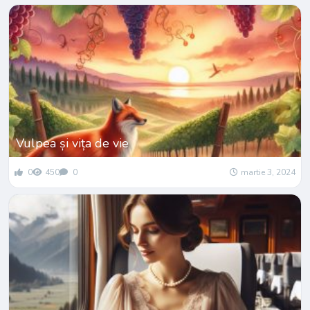
Vulpea și vița de vie
0
450
0
martie 3, 2024