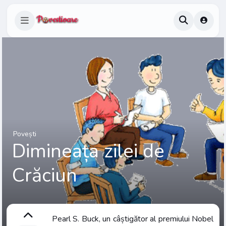
Povești
Dimineața zilei de
Crăciun
Pearl S. Buck, un câștigător al premiului Nobel