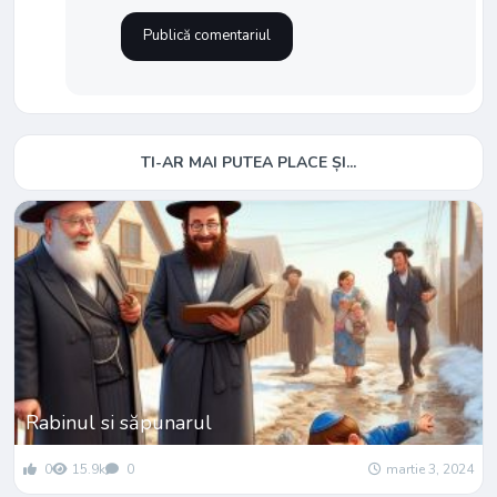
TI-AR MAI PUTEA PLACE ȘI...
Rabinul si săpunarul
0
15.9k
0
martie 3, 2024