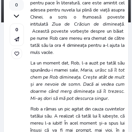
pentru pace în literatură, care este amintit cel
0
adesea pentru nuvela lui plină de viață asupra
Chinei, a scris o frumoasă poveste
intitulată
Ziua de Crăciun de dimineață
.
0
Această poveste vorbește despre un băiat
pe nume Rob care mereu era chemat de către
tatăl său la ora 4 dimineața pentru a-l ajuta la
muls vacile.
La un moment dat, Rob, l-a auzit pe tatăl său
spunându-i mamei sale,
Maria, urăsc să îl tot
chem pe Rob dimineața. Crește atât de mult
și are nevoie de somn. Dacă ai vedea cum
doarme când merg dimineața să îl trezesc.
Mi-aș dori să mă pot descurca singur.
Rob a rămas un pic agitat din cauza cuvintelor
tatălui său. A realizat că tatăl lui îl iubește, că
mereu l-a iubit! În acel moment și-a spus lui
însuși că va fi mai prompt, mai vioi, în a