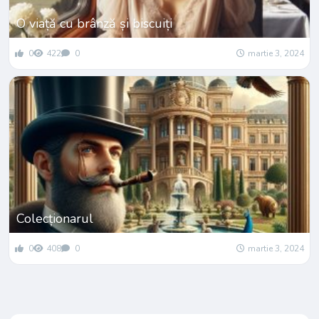
O viață cu brânză și biscuiți
0
422
0
martie 3, 2024
Colecționarul
0
408
0
martie 3, 2024