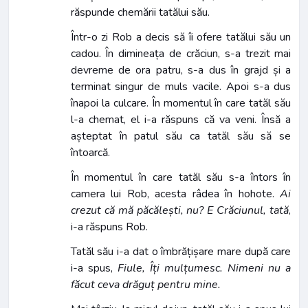
răspunde chemării tatălui său.
Într-o zi Rob a decis să îi ofere tatălui său un
cadou. În dimineața de crăciun, s-a trezit mai
devreme de ora patru, s-a dus în grajd și a
terminat singur de muls vacile. Apoi s-a dus
înapoi la culcare. În momentul în care tatăl său
l-a chemat, el i-a răspuns că va veni. Însă a
așteptat în patul său ca tatăl său să se
întoarcă.
În momentul în care tatăl său s-a întors în
camera lui Rob, acesta râdea în hohote.
Ai
crezut că mă păcălești, nu? E Crăciunul, tată
,
i-a răspuns Rob.
Tatăl său i-a dat o îmbrățișare mare după care
i-a spus,
Fiule, Îți mulțumesc. Nimeni nu a
făcut ceva drăguț pentru mine.