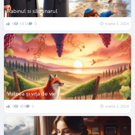
Rabinul si săpunarul
0
16.1k
0
martie 3, 2024
Vulpea și vița de vie
0
455
0
martie 3, 2024