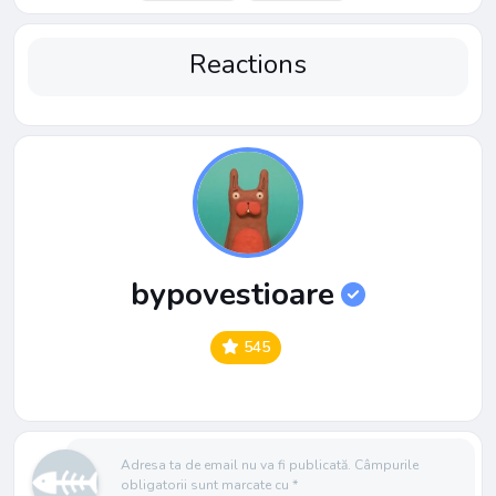
Reactions
bypovestioare
545
Adresa ta de email nu va fi publicată.
Câmpurile
obligatorii sunt marcate cu
*