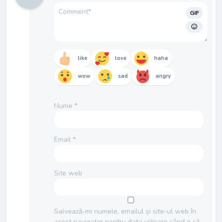
GIF
like
love
haha
wow
sad
angry
Nume
*
Email
*
Site web
Salvează-mi numele, emailul și site-ul web în
acest navigator pentru data viitoare când o să