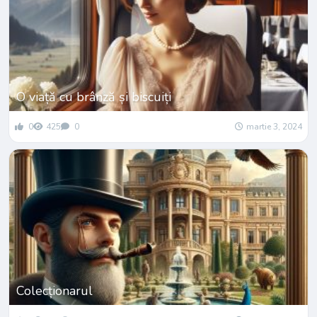
O viață cu brânză și biscuiți
0
425
0
martie 3, 2024
Colecționarul