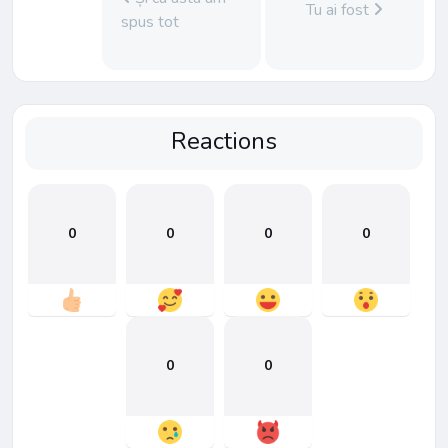
Tu ai fost
spus tot
Reactions
0
0
0
0
0
0