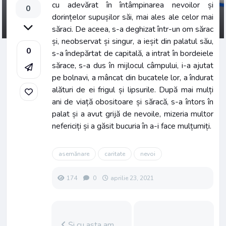
cu adevărat în întâmpinarea nevoilor și
0
dorințelor supușilor săi, mai ales ale celor mai
săraci. De aceea, s-a deghizat într-un om sărac
și, neobservat și singur, a ieșit din palatul său,
0
s-a îndepărtat de capitală, a intrat în bordeiele
sărace, s-a dus în mijlocul câmpului, i-a ajutat
pe bolnavi, a mâncat din bucatele lor, a îndurat
alături de ei frigul și lipsurile. După mai mulți
ani de viață obositoare și săracă, s-a întors în
palat și a avut grijă de nevoile, mizeria multor
nefericiți și a găsit bucuria în a-i face mulțumiți.
asemănare
caritate
nevoi
174
0
aprilie 23, 2021
Și cu asta am