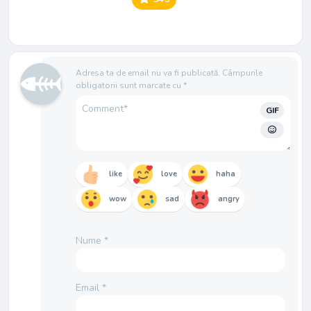
Adresa ta de email nu va fi publicată.
Câmpurile
obligatorii sunt marcate cu
*
GIF
like
love
haha
wow
sad
angry
Nume
*
Email
*