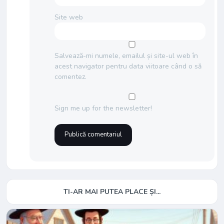
Site web
Salvează-mi numele, emailul și site-ul web în
acest navigator pentru data viitoare când o să
comentez.
Sign me up for the newsletter!
TI-AR MAI PUTEA PLACE ȘI...