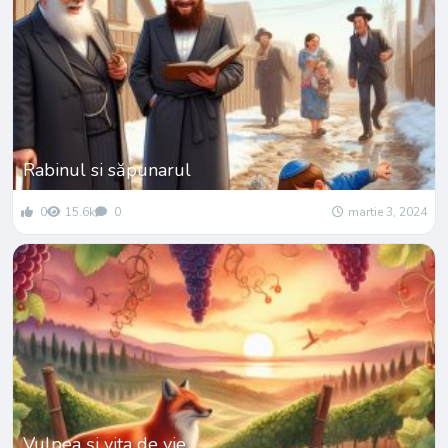
Rabinul si săpunarul
0
15.6k
0
martie 3, 2024
Vulpea și vița de vie