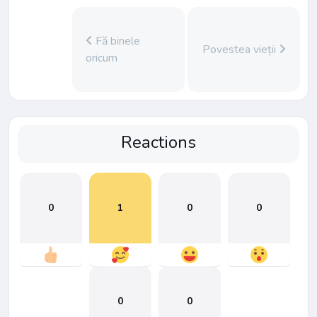
Fă binele
Povestea vieții
oricum
Reactions
0
1
0
0
0
0