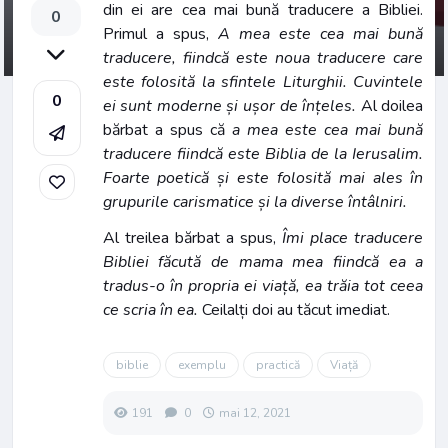
din ei are cea mai bună traducere a Bibliei.
0
Primul a spus,
A mea este cea mai bună
traducere, fiindcă este noua traducere care
este folosită la sfintele Liturghii. Cuvintele
0
ei sunt moderne și ușor de înțeles.
Al doilea
bărbat a spus că
a mea este cea mai bună
traducere fiindcă este Biblia de la Ierusalim.
Foarte poetică și este folosită mai ales în
grupurile carismatice și la diverse întâlniri.
Al treilea bărbat a spus,
Îmi place traducere
Bibliei făcută de mama mea fiindcă ea a
tradus-o în propria ei viață, ea trăia tot ceea
ce scria în ea.
Ceilalți doi au tăcut imediat.
biblie
exemplu
practică
Viață
191
0
mai 12, 2021