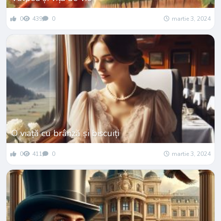
0
439
0
martie 3, 2024
O viață cu brânză și biscuiți
0
411
0
martie 3, 2024