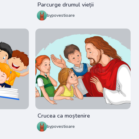
Parcurge drumul vieții
bypovestioare
Crucea ca moștenire
bypovestioare