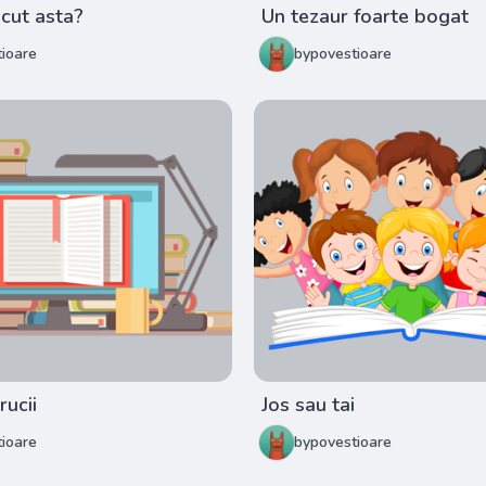
ăcut asta?
Un tezaur foarte bogat
ioare
bypovestioare
rucii
Jos sau tai
ioare
bypovestioare