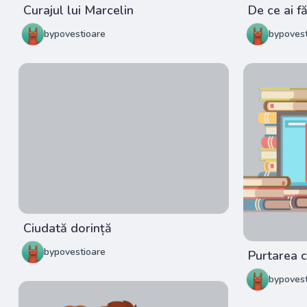
Curajul lui Marcelin
De ce ai f
bypovestioare
bypovest
Ciudată dorință
bypovestioare
Purtarea c
bypovest