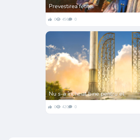
Prevestirea fetiței
0
456
0
Nu s-a încheiat bine pentru el
0
420
0