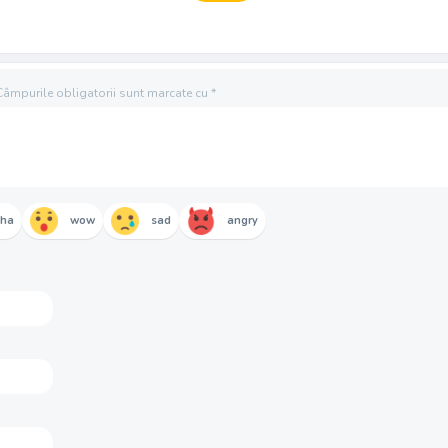
Câmpurile obligatorii sunt marcate cu
*
aha
wow
sad
angry