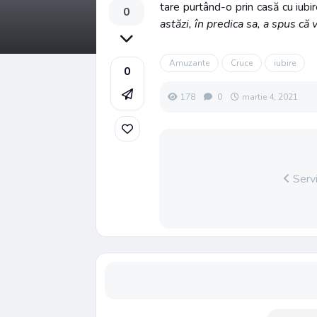
tare purtând-o prin casă cu iubi
0
astăzi, în predica sa, a spus că 
Amuzante
Cruce
iubire
0
178
0
martie 4, 2021
Servi