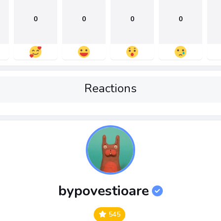
0
0
0
0
Reactions
bypovestioare
545