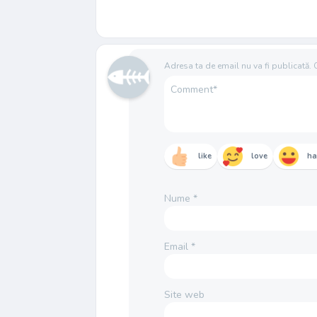
Adresa ta de email nu va fi publicată.
like
love
h
Nume
*
Email
*
Site web