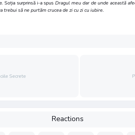
re. Soția surprinsă i-a spus
Dragul meu dar de unde această afe
va trebui să ne purtăm crucea de zi cu zi cu iubire.
ciile Secrete
P
Reactions