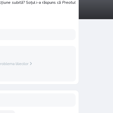
cțiune subită?
Soțul i-a răspuns că
Preotul
roblema liliecilor