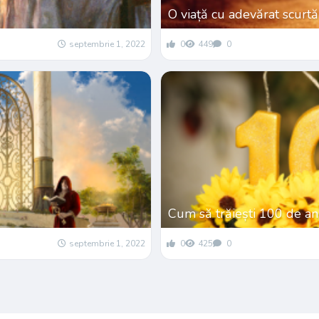
O viață cu adevărat scurtă
septembrie 1, 2022
0
449
0
Cum să trăiești 100 de an
septembrie 1, 2022
0
425
0