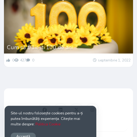
Cum să trăiești 100 de ani
0
427
0
septembrie 1, 2022
Site-ul nostru folosește cookies pentru a-ți
putea îmbunătăți experiența. Citește mai
multe despre:
Politica Cookie
Acceptă