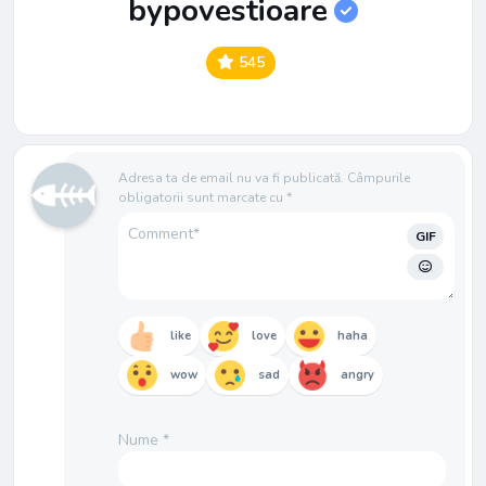
bypovestioare
545
Adresa ta de email nu va fi publicată.
Câmpurile
obligatorii sunt marcate cu
*
GIF
like
love
haha
wow
sad
angry
Nume
*