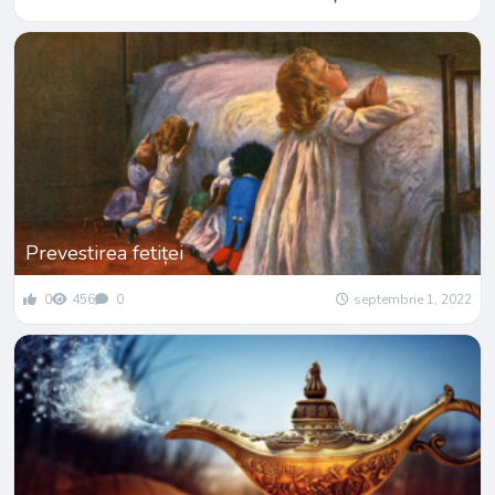
Prevestirea fetiței
0
456
0
septembrie 1, 2022