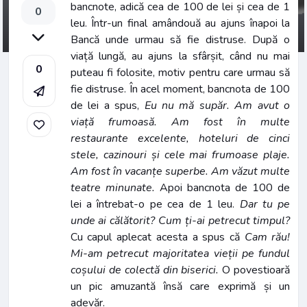
bancnote, adică cea de 100 de lei și cea de 1
0
leu. Într-un final amândouă au ajuns înapoi la
Bancă unde urmau să fie distruse. După o
viață lungă, au ajuns la sfârșit, când nu mai
0
puteau fi folosite, motiv pentru care urmau să
fie distruse. În acel moment, bancnota de 100
de lei a spus,
Eu nu mă supăr. Am avut o
viață frumoasă. Am fost în multe
restaurante excelente, hoteluri de cinci
stele, cazinouri și cele mai frumoase plaje.
Am fost în vacanțe superbe. Am văzut multe
teatre minunate.
Apoi bancnota de 100 de
lei a întrebat-o pe cea de 1 leu.
Dar tu pe
unde ai călătorit? Cum ți-ai petrecut timpul?
Cu capul aplecat acesta a spus că
Cam rău!
Mi-am petrecut majoritatea vieții pe fundul
coșului de colectă din biserici.
O povestioară
un pic amuzantă însă care exprimă și un
adevăr.