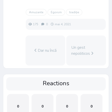
Amuzante
Egoism
tradiție
175
0
mai 4, 2021
Un gest
Dar nu încă
nepoliticos
Reactions
0
0
0
0