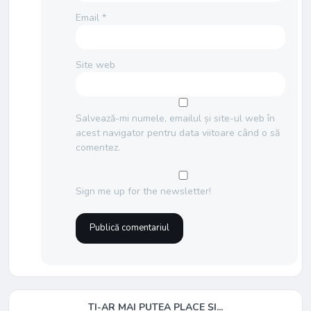
Email
*
Site web
Salvează-mi numele, emailul și site-ul web în
acest navigator pentru data viitoare când o să
comentez.
Sign me up for the newsletter!
TI-AR MAI PUTEA PLACE ȘI...