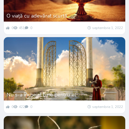
O viață cu adevărat scurtă
0
451
0
septembrie 1, 2022
Nu s-a încheiat bine pentru el
0
422
0
septembrie 1, 2022