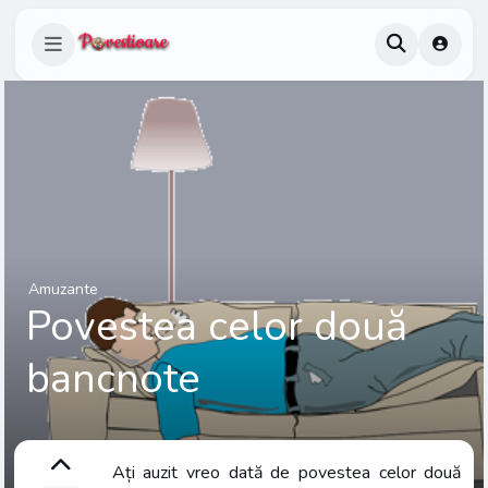
Amuzante
Povestea celor două
bancnote
Ați auzit vreo dată de povestea celor două