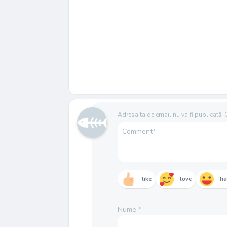
Adresa ta de email nu va fi publicată.
like
love
h
Nume
*