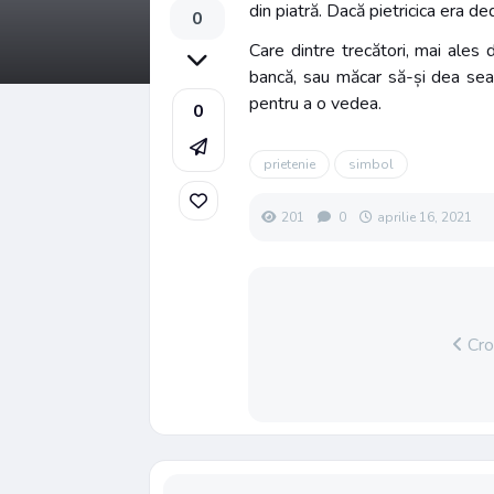
din piatră. Dacă pietricica era d
0
Care dintre trecători, mai ales 
bancă, sau măcar să-și dea seam
pentru a o vedea.
0
prietenie
simbol
201
0
aprilie 16, 2021
Croc