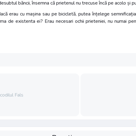
edesubtul băncii, însemna că prietenul nu trecuse încă pe acolo și 
dacă erau cu mașina sau pe bicicletă, putea înțelege semnificați
a de existenta ei? Erau necesari ochii prieteniei, nu numai pentr
odilul Fals