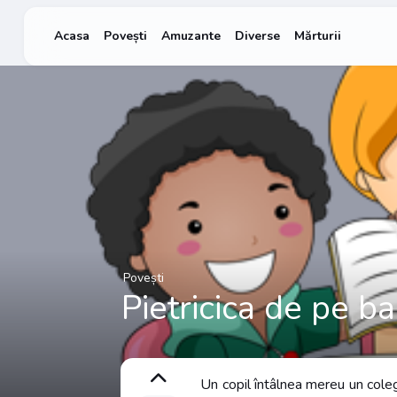
Acasa
Povești
Amuzante
Diverse
Mărturii
Povești
Pietricica de pe b
Un copil întâlnea mereu un coleg