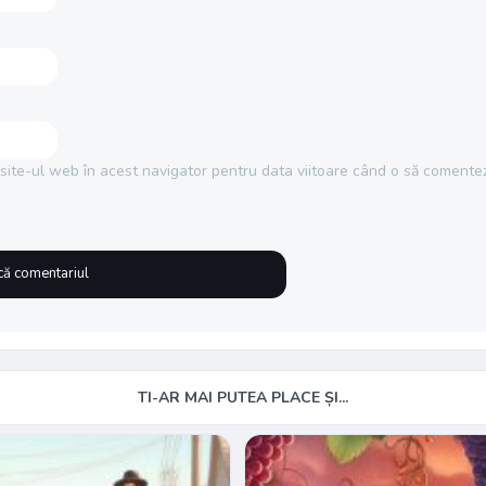
site-ul web în acest navigator pentru data viitoare când o să comentez
TI-AR MAI PUTEA PLACE ȘI...