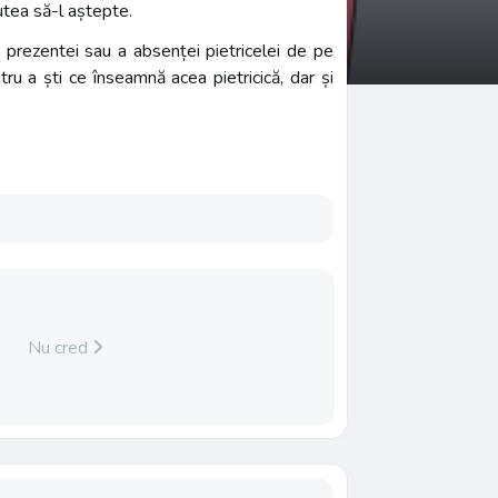
putea să-l aștepte.
a prezentei sau a absenței pietricelei de pe
u a ști ce înseamnă acea pietricică, dar și
Nu cred