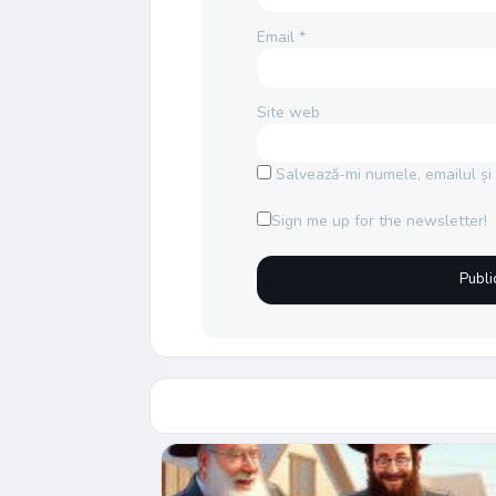
Email
*
Site web
Salvează-mi numele, emailul și 
Sign me up for the newsletter!