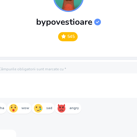
bypovestioare
545
Câmpurile obligatorii sunt marcate cu
*
aha
wow
sad
angry