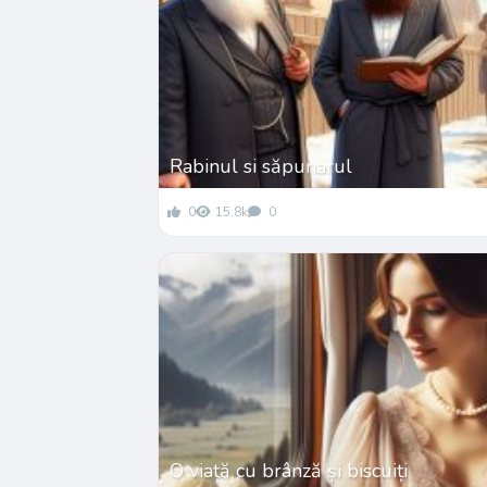
Rabinul si săpunarul
0
15.8k
0
O viață cu brânză și biscuiți