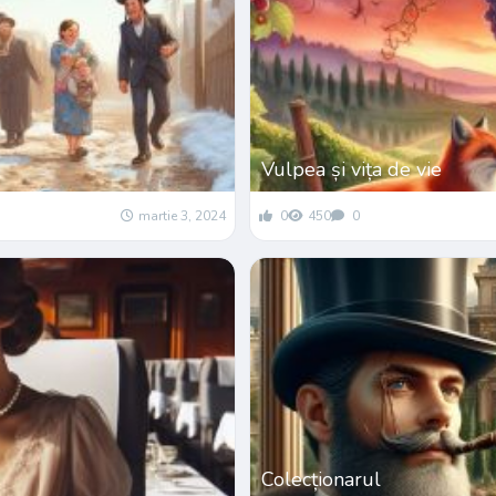
Vulpea și vița de vie
martie 3, 2024
0
450
0
Colecționarul