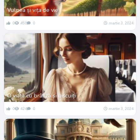
Vulpea și vița de vie
0
450
0
martie 3, 2024
O viață cu brânză și biscuiți
0
424
0
martie 3, 2024