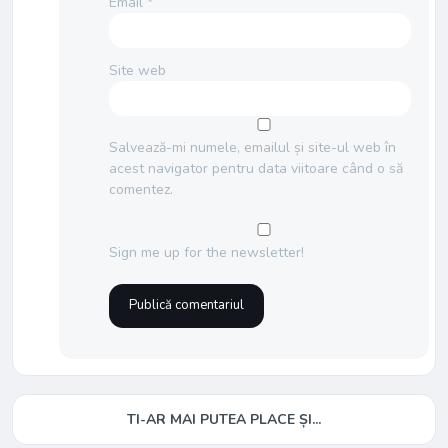
Email
*
Site web
Salvează-mi numele, emailul și site-ul web în
acest navigator pentru data viitoare când o să
comentez.
Sign me up for the newsletter!
TI-AR MAI PUTEA PLACE ȘI...