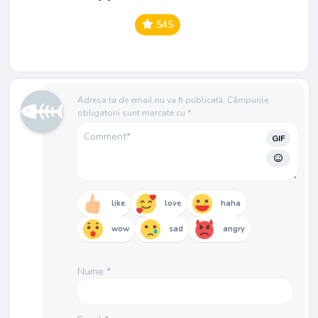
545
Adresa ta de email nu va fi publicată.
Câmpurile
obligatorii sunt marcate cu
*
GIF
like
love
haha
wow
sad
angry
Nume
*