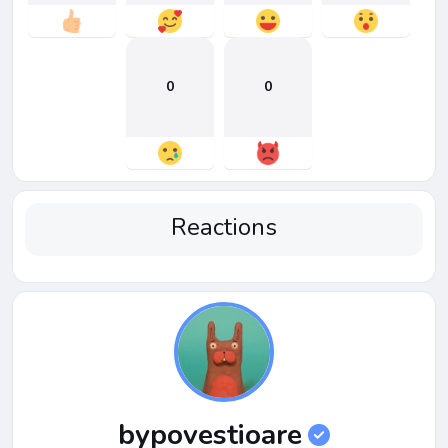
0
0
Reactions
bypovestioare