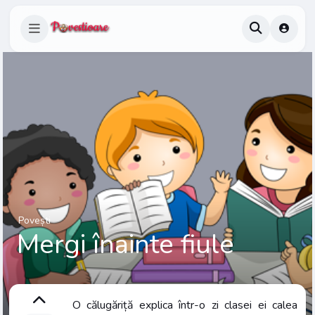
Povești
Mergi înainte fiule
O călugăriță explica într-o zi clasei ei calea