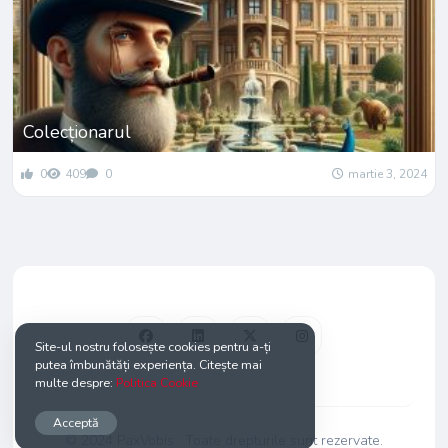
Colecționarul
0
409
0
martie 3, 2024
Site-ul nostru folosește cookies pentru a-ți
putea îmbunătăți experiența. Citește mai
multe despre:
Politica Cookie
Acceptă
© 2024 PaxVobis . Toate drepturile sunt rezervate.