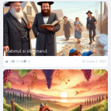
Rabinul si săpunarul
0
15.9k
0
martie 3, 2024