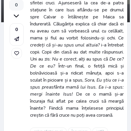
sfintei cruci. Ajunseseră la cea de-a patra
0
stațiune în care Isus aflându-se pe drumul
spre Calvar o întâlnește pe Maica sa
îndurerată. Călugărița explica că chiar dacă ei
0
nu aveau cum să vorbească unul cu celălalt,
mama și fiul au vorbit folosindu-și ochi.
Ce
credeți că și-au spus unul altuia?
i-a întrebat
copii. Copii din clasă au dat multe răspunsuri.
Uni au zis:
Nu e corect
, alți au spus că
De ce?
De ce eu?
Într-un final, o fetiță mică și
bolnăvicioasă și-a ridicat mânuța, apoi s-a
sculat în picioare și a spus,
Sora, Eu știu ce i-a
spus preasfânta mamă lui Isus. Ea i-a spus:
mergi înainte Isus!
De ce o mamă și-ar
încuraja fiul aflat pe calea crucii să meargă
înainte? Fiindcă mama înțelesese principiul
creștin că fără cruce nu poți avea coroană.