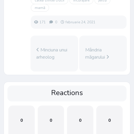
calea sfintei crucii
Încurajare
jertfă
mamă
171
0
februarie 24, 2021
Minciuna unui
Mândria
arheolog
măgarului
Reactions
0
0
0
0