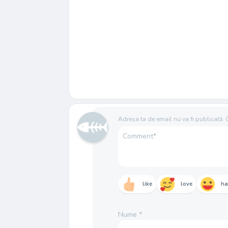
Adresa ta de email nu va fi publicată.
like
love
h
Nume
*