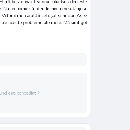
 a întins-o înaintea pruncului Isus din iesle
. Nu am nimic să ofer. În inima mea tânjesc
e. Viitorul meu arată încețoșat și neclar. Așez
 dintre aceste probleme ale mele. Mă simt gol
unci ești concediat