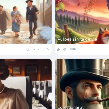
Vulpea și vița de vie
martie 3, 2024
0
438
0
Colecționarul