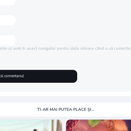
site-ul web în acest navigator pentru data viitoare când o să comentez
TI-AR MAI PUTEA PLACE ȘI...