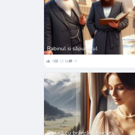
Rabinul si săpunarul
0
15.6k
0
O viață cu brânză și biscuiți