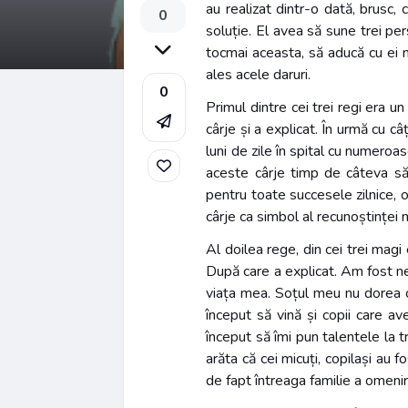
au realizat dintr-o dată, brusc,
0
soluție. El avea să sune trei per
tocmai aceasta, să aducă cu ei ni
ales acele daruri.
0
Primul dintre cei trei regi era u
cârje și a explicat. În urmă cu c
luni de zile în spital cu numeroa
aceste cârje timp de câteva să
pentru toate succesele zilnice, 
cârje ca simbol al recunoștințe
Al doilea rege, din cei trei mag
După care a explicat. Am fost ne
viața mea. Soțul meu nu dorea c
început să vină și copii care 
început să îmi pun talentele la 
arăta că cei micuți, copilași au 
de fapt întreaga familie a omeniri