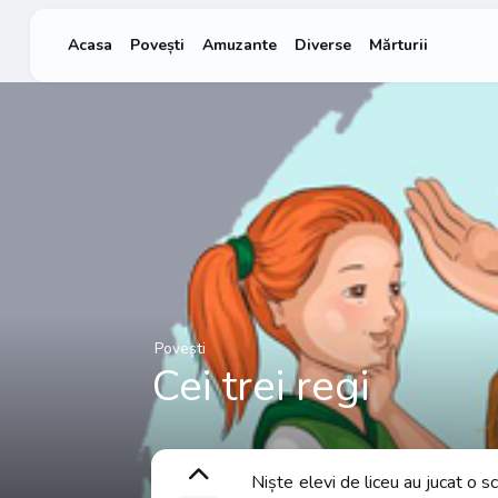
Acasa
Povești
Amuzante
Diverse
Mărturii
Povești
Cei trei regi
Niște elevi de liceu au jucat o sc