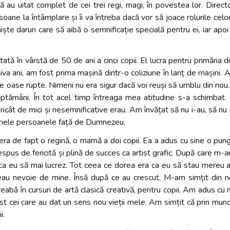
 că au uitat complet de cei trei regi, magi, în povestea lor. Dire
soane la întâmplare și îi va întreba dacă vor să joace rolurile celo
ște daruri care să aibă o semnificație specială pentru ei, iar apoi 
n tată în vârstă de 50 de ani a cinci copii. El lucra pentru primări
âțiva ani, am fost prima mașină dintr-o coliziune în lanț de mașini
se oase rupte. Nimeni nu era sigur dacă voi reuși să umblu din nou.
ptămâni. În tot acel timp întreaga mea atitudine s-a schimbat. 
oricât de mici și nesemnificative erau. Am învățat să nu i-au, să
i mele persoanele față de Dumnezeu.
i era de fapt o regină, o mamă a doi copii. Ea a adus cu sine o pu
spus de fericită și plină de succes ca artist grafic. După care m-
a eu să mai lucrez. Tot ceea ce dorea era ca eu să stau mereu a
aveau nevoie de mine. Însă după ce au crescut, M-am simțit din
treabă în cursuri de artă clasică creativă, pentru copii. Am adus 
fost cei care au dat un sens nou vieții mele. Am simțit că prin munca
i.