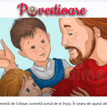
enetă de Crăciun, scenetă scrisă de ei înșiși. În seara din ajunul z