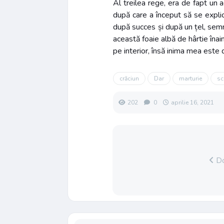
Al treilea rege, era de fapt un a
după care a început să se expli
după succes și după un țel, semnif
această foaie albă de hârtie înai
pe interior, însă inima mea este 
crăciun
Dar
marturie
sc
202
0
aprilie 16, 2021
Do