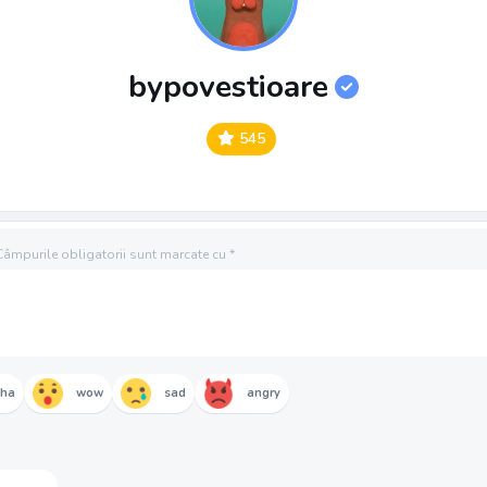
bypovestioare
545
Câmpurile obligatorii sunt marcate cu
*
aha
wow
sad
angry