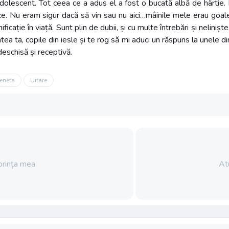
dolescent. Tot ceea ce a adus el a fost o bucată albă de hârtie. El
ce. Nu eram sigur dacă să vin sau nu aici…mâinile mele erau goale
icație în viață. Sunt plin de dubii, și cu multe întrebări și nelinișt
ntea ta, copile din iesle și te rog să mi aduci un răspuns la unele
deschisă și receptivă.
eneta
Uitare
rința mea
At