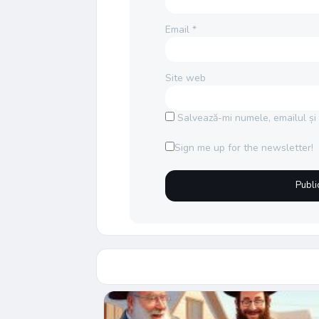
Email
*
Site web
Salvează-mi numele, emailul și 
Sign me up for the newsletter!