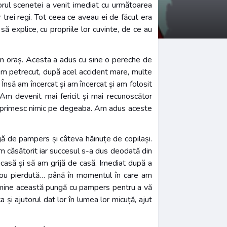
ctorul scenetei a venit imediat cu următoarea
r trei regi. Tot ceea ce aveau ei de făcut era
să explice, cu propriile lor cuvinte, de ce au
a din oraș. Acesta a adus cu sine o pereche de
. Am petrecut, după acel accident mare, multe
 Însă am încercat și am încercat și am folosit
Am devenit mai fericit și mai recunoscător
 nu primesc nimic pe degeaba. Am adus aceste
ngă de pampers și câteva hăinuțe de copilași.
am căsătorit iar succesul s-a dus deodată din
casă și să am grijă de casă. Imediat după a
 nou pierdută… până în momentul în care am
cu mine această pungă cu pampers pentru a vă
 și ajutorul dat lor în lumea lor micuță, ajut