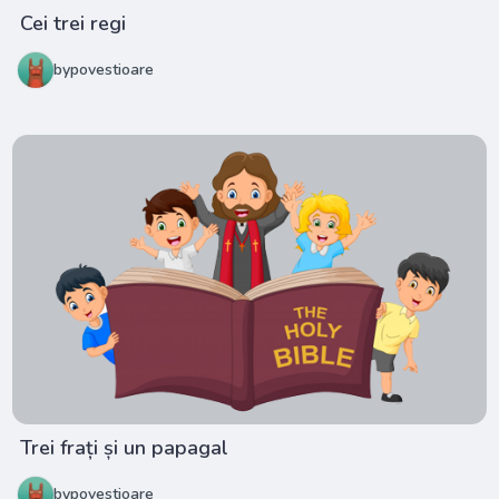
Cei trei regi
bypovestioare
Trei frați și un papagal
bypovestioare