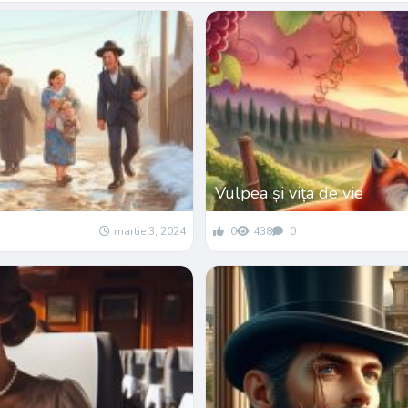
Vulpea și vița de vie
martie 3, 2024
0
438
0