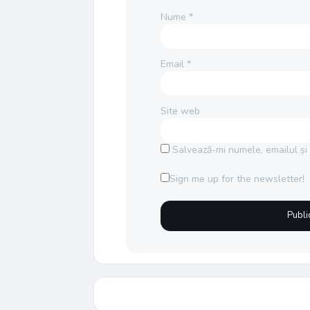
Nume
*
Email
*
Site web
Salvează-mi numele, emailul și 
Sign me up for the newsletter!