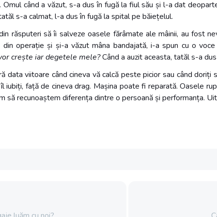
. Omul când a văzut, s-a dus în fugă la fiul său și l-a dat deopart
tăl s-a calmat, l-a dus în fugă la spital pe băiețelul.
din răsputeri să îi salveze oasele fărâmate ale mâinii, au fost 
ezit din operație și și-a văzut mâna bandajată, i-a spun cu o voc
or crește iar degetele mele?
Când a auzit aceasta, tatăl s-a dus 
 data viitoare când cineva vă calcă peste picior sau când doriți să
îl iubiți, față de cineva drag. Mașina poate fi reparată. Oasele r
im să recunoaștem diferența dintre o persoană și performanța. Ui
aje luăm cu noi?
C