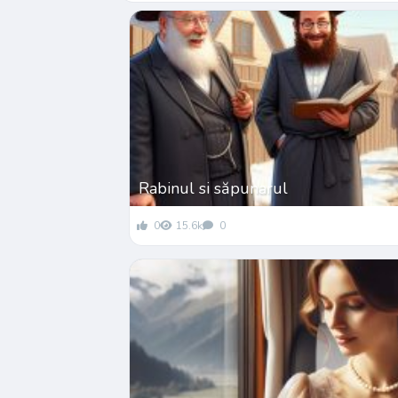
Rabinul si săpunarul
0
15.6k
0