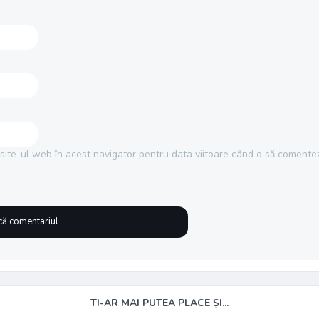
site-ul web în acest navigator pentru data viitoare când o să comentez
TI-AR MAI PUTEA PLACE ȘI...