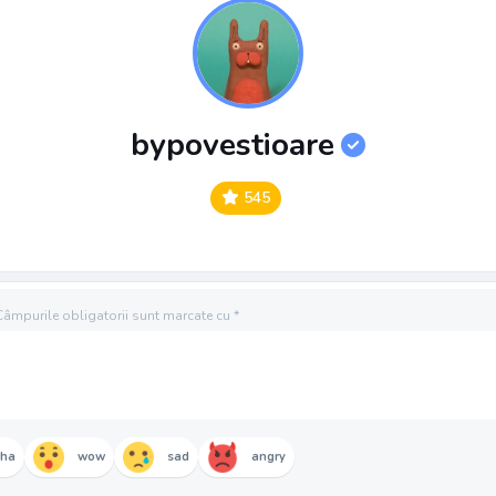
bypovestioare
545
Câmpurile obligatorii sunt marcate cu
*
aha
wow
sad
angry