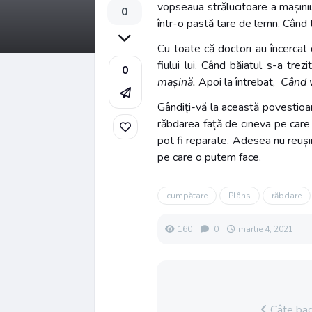
vopseaua strălucitoare a mașinii
0
într-o pastă tare de lemn. Când ta
Cu toate că doctori au încercat 
fiului lui. Când băiatul s-a tr
0
mașină.
Apoi la întrebat,
Când v
Gândiți-vă la această povestioară
răbdarea față de cineva pe care 
pot fi reparate. Adesea nu reuș
pe care o putem face.
cumpătare
Plâns
răbdare
160
0
martie 4, 2021
Câte bag