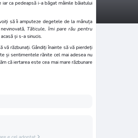
e iar ca pedeapsă i-a băgat mâinile băiatului
nevoiți să îi amputeze degetele de la mânuța
e nevinovată,
Tăticule, îmi pare rău pentru
acasă și s-a sinucis.
 vă răzbunați. Gândiți înainte să vă pierdeți
upte și sentimentele rănite cel mai adesea nu
tăm că iertarea este cea mai mare răzbunare
are e cel adoptat