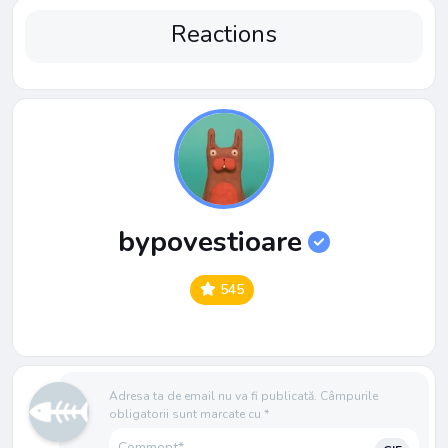
Reactions
bypovestioare
545
Adresa ta de email nu va fi publicată.
Câmpurile
obligatorii sunt marcate cu
*