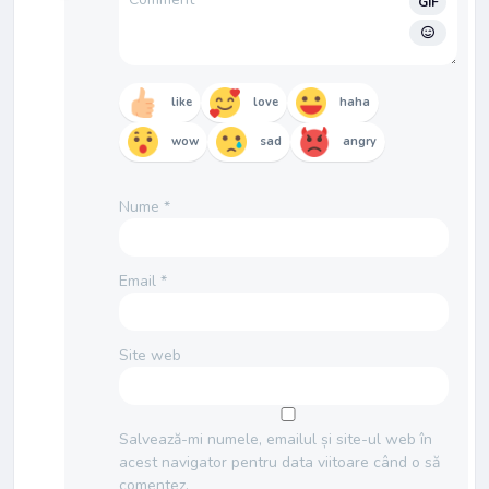
GIF
like
love
haha
wow
sad
angry
Nume
*
Email
*
Site web
Salvează-mi numele, emailul și site-ul web în
acest navigator pentru data viitoare când o să
comentez.