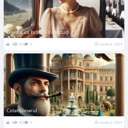
O viață cu brânză și biscuiți
0
416
0
martie 3, 2024
Colecționarul
0
402
0
martie 3, 2024