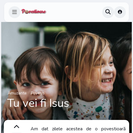
Amuzante
Povești
Tu vei fi Isus
Am dat zilele acestea de o povestioară