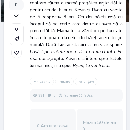
conform căreia o mamă pregătea niște clătite
0
pentru cei doi fii ai ei, Kevin și Ryan, cu vârste
de 5 respectiv 3 ani. Cei doi băieți însă au
început să se certe care dintre ei avea să ia
0
prima clătită. Mama lor a văzut o oportunitate
în care le poate da celor doi băieți ai ei o lecție
morală. Dacă Isus ar sta aici, acum v-ar spune,
Lasă-l pe fratele meu să ia prima clătită; Eu
mai pot aștepta.
Kevin s-a întors spre fratele
lui mai mic și i-a spus
Ryan, tu vei fi Isus
.
Amuzante
imitare
renunțare
221
0
februarie 11, 2022
Maxim 50 de ani
Am uitat ceva