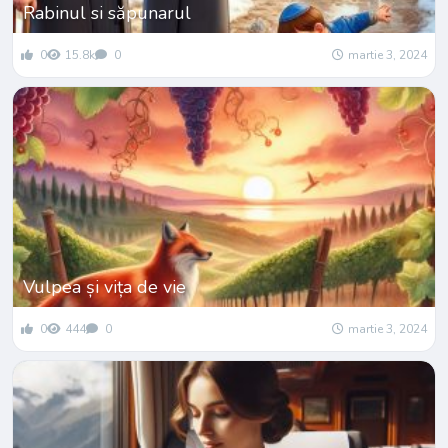
Rabinul si săpunarul
0
15.8k
0
martie 3, 2024
Vulpea și vița de vie
0
444
0
martie 3, 2024