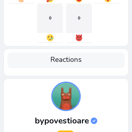
0
0
Reactions
bypovestioare