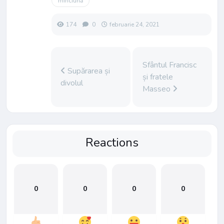
minciună
174
0
februarie 24, 2021
Sfântul Francisc
Supărarea și
și fratele
divolul
Masseo
Reactions
0
0
0
0