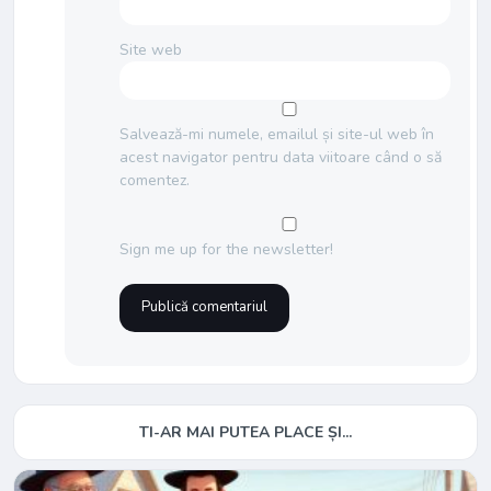
Site web
Salvează-mi numele, emailul și site-ul web în
acest navigator pentru data viitoare când o să
comentez.
Sign me up for the newsletter!
TI-AR MAI PUTEA PLACE ȘI...