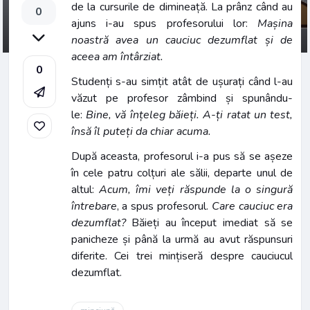
de la cursurile de dimineață. La prânz când au
0
ajuns i-au spus profesorului lor:
Mașina
noastră avea un cauciuc dezumflat și de
aceea am întârziat.
0
Studenți s-au simțit atât de ușurați când l-au
văzut pe profesor zâmbind și spunându-
le:
Bine, vă înțeleg băieți. A-ți ratat un test,
însă îl puteți da chiar acuma.
După aceasta, profesorul i-a pus să se așeze
în cele patru colțuri ale sălii, departe unul de
altul:
Acum, îmi veți răspunde la o singură
întrebare
, a spus profesorul.
Care cauciuc era
dezumflat?
Băieți au început imediat să se
panicheze și până la urmă au avut răspunsuri
diferite. Cei trei mințiseră despre cauciucul
dezumflat.