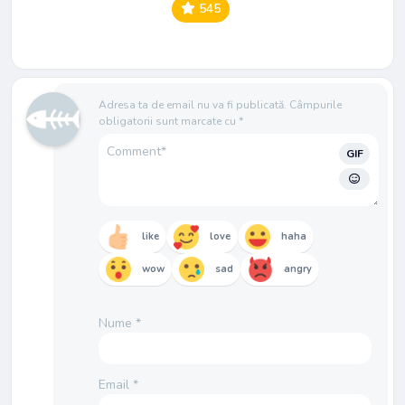
545
Adresa ta de email nu va fi publicată.
Câmpurile
obligatorii sunt marcate cu
*
GIF
like
love
haha
wow
sad
angry
Nume
*
Email
*