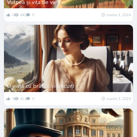
Vulpea și vița de vie
0
442
0
martie 3, 2024
O viață cu brânză și biscuiți
0
413
0
martie 3, 2024