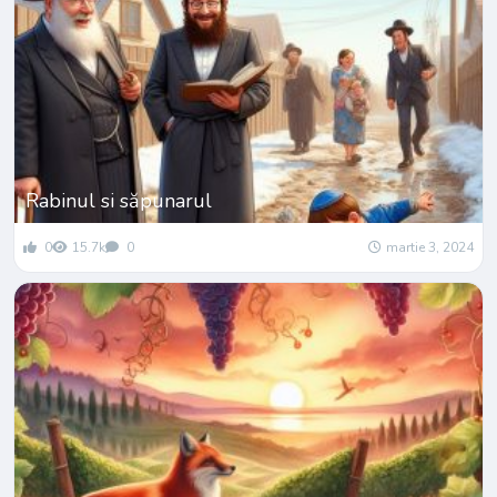
Rabinul si săpunarul
0
15.7k
0
martie 3, 2024