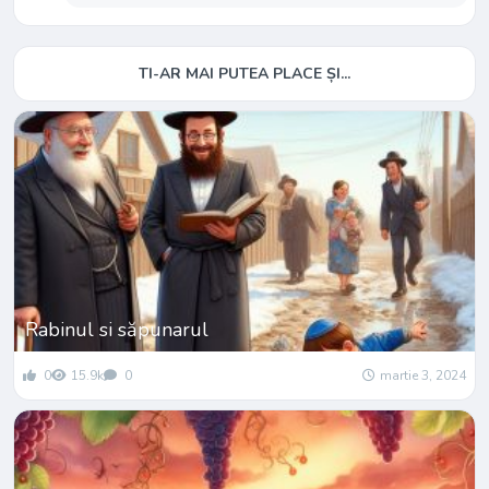
TI-AR MAI PUTEA PLACE ȘI...
Rabinul si săpunarul
0
15.9k
0
martie 3, 2024