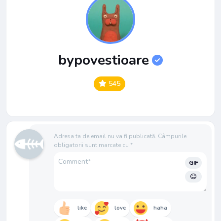
bypovestioare
545
Adresa ta de email nu va fi publicată.
Câmpurile
obligatorii sunt marcate cu
*
GIF
like
love
haha