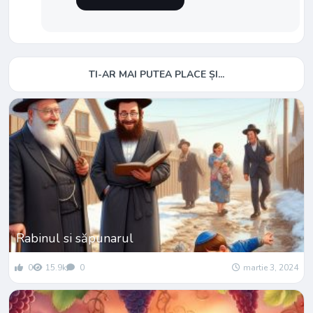
TI-AR MAI PUTEA PLACE ȘI...
Rabinul si săpunarul
0
15.9k
0
martie 3, 2024