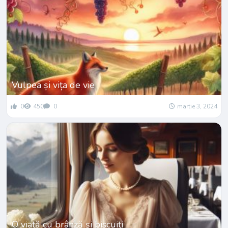
Vulpea și vița de vie
0
450
0
martie 3, 2024
O viață cu brânză și biscuiți