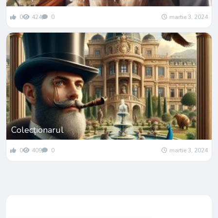
0
424
0
martie 3, 2024
Colecționarul
0
409
0
martie 3, 2024