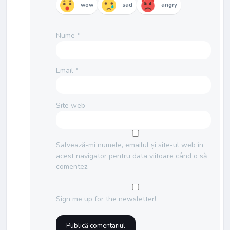
wow
sad
angry
Nume
*
Email
*
Site web
Salvează-mi numele, emailul și site-ul web în
acest navigator pentru data viitoare când o să
comentez.
Sign me up for the newsletter!