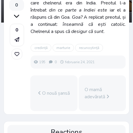
care chelnerul era din India. Preotul l-a
0
întrebat
din ce parte a Indiei este
iar el a
răspuns că din Goa.
Goa?
A replicat preotul, și
a continuat:
înseamnă că ești catoli
c.
0
Chelnerul a spus că
desigur că sunt
.
credință
marturie
recunoștință
195
0
februarie 24, 2021
O mamă
O nouă șansă
adevărată
Reactions