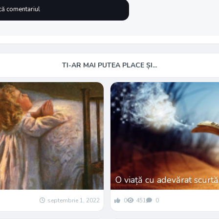
TI-AR MAI PUTEA PLACE ȘI...
O viață cu adevărat scurtă
septembrie 1, 2022
0
451
0