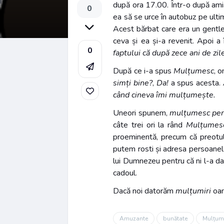
după ora 17.00. Într-o după amia
0
ea să se urce în autobuz pe ultim
Acest bărbat care era un gentlem
ceva și ea și-a revenit. Apoi a
0
faptului că după zece ani de zi
După ce i-a spus
Mulțumesc
, 
simți bine?
,
Da!
a spus acesta.
când cineva îmi mulțumește.
Uneori spunem,
mulțumesc pent
câte trei ori la rând
Mulțumes
proeminentă, precum că preotulu
putem rosti și adresa persoanelo
lui Dumnezeu pentru că ni l-a da
cadoul.
Dacă noi datorăm
mulțumiri
oam
Amuzante
bunătate
Mulțum