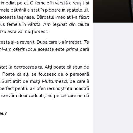
mediat pe el. O femeie în vârstă a reușit și
eie bătrână a stat în picioare în spatele lui.
aceasta leșinase. Bărbatul imediat i-a făcut
us femeia în vârstă.
Am leșinat din cauza
entru asta vă mulțumesc.
cesta și-a revenit. După care l-a întrebat,
Te
mi-am oferit locul aceasta este prima oară
at la petrecerea ta.
Alți poate că spun de
. Poate că alți se folosesc de o persoană
. Sunt atât de mulți
Mulțumesc!
, pe care îi
erfect pentru a-i oferi recunoștința noastră
 observăm doar cadoul și nu pe cel care ne dă
zeu?