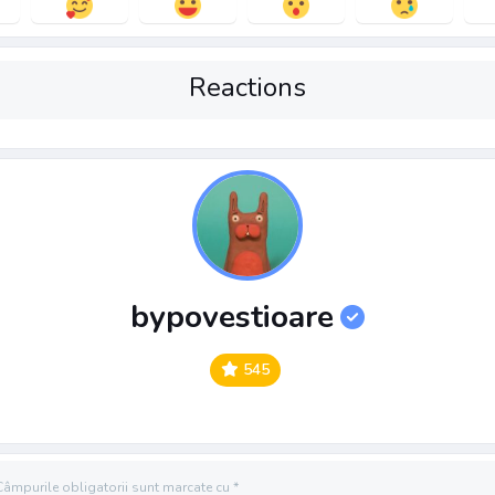
Reactions
bypovestioare
545
Câmpurile obligatorii sunt marcate cu
*