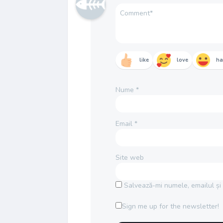
like
love
h
Nume
*
Email
*
Site web
Salvează-mi numele, emailul și 
Sign me up for the newsletter!