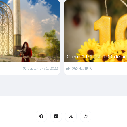
Cum să trăiești 100 de an
septembrie 1, 2022
0
427
0