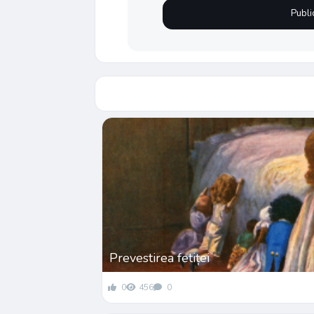
Prevestirea fetiței
0
456
0