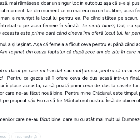
ză, mai rămăsese doar un singur loc în autobuz așa că s-a și pus i
ul moment. Iar din moment ce nu mai era nici un loc liber, acea fem
an, a renunțat la locul lui pentru ea. Pe când stătea pe scaun, 
 întrebat-o pe acea femeie în vârstă:
Te simți bine?
,
Da!,
i-a sp
le aceasta este prima oară când cineva îmi oferă locul lui. Iar p
omul a și leșinat. Așa că femeia a făcut ceva pentru el până când a
Am leșinat din cauza faptului că după zece ani de zile în care 
ru darul pe care mi l-ai dat
sau
mulțumesc pentru că m-ai invit
c!
Pentru ca gazda să îi ofere ceva de dus acasă într-un final
i îi place aceasta, ca să poată primi ceva de dus la casele lor
r care ne-au făcut nouă bine. Pentru mine Crăciunul este timpul p
t pe propriul său Fiu ca să fie Mântuitorul nostru. Însă de obicei
enilor care ne-au făcut bine, oare nu cu atât mai mult lui Dumne
esc
recunoștință