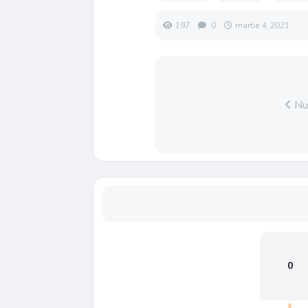
197
0
martie 4, 2021
Nu 
0