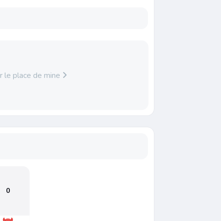
r le place de mine
0