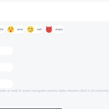
aha
wow
sad
angry
site-ul web în acest navigator pentru data viitoare când o să comentez