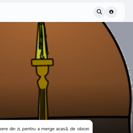
ere din zi, pentru a merge acasă, de obicei