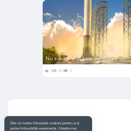
Nu s-a încheiat bine pentru el
0
422
0
Site-ul nostru folosește cookies pentru a-ți
putea îmbunătăți experiența. Citește mai