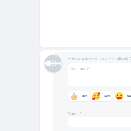
Adresa ta de email nu va fi publicată.
like
love
h
Nume
*