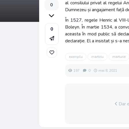
al consiliului privat al regelui 
0
Dumnezeu și angajament față de d
În 1527, regele Henric al VIII
Boleyn. În martie 1534, a convoc
0
aceasta în mod public să decla
declarație. El a insistat și s-a 
exemplu
martiriu
marturie
197
0
mai 8, 2021
Dar e