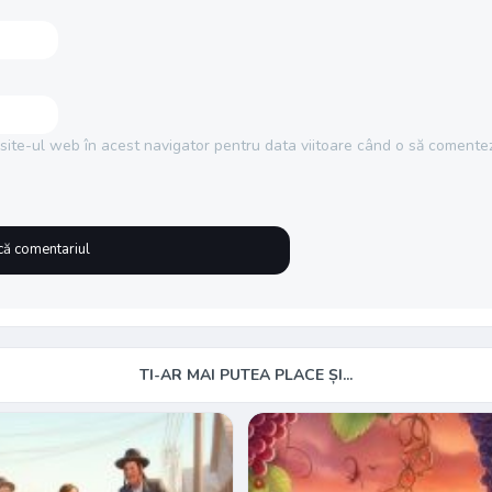
site-ul web în acest navigator pentru data viitoare când o să comentez
TI-AR MAI PUTEA PLACE ȘI...