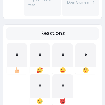
Doar Glumeam
test
Reactions
0
0
0
0
0
0