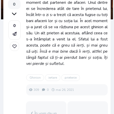
moment dat parteneri de afaceri. Unul dintre
0
ei se încrederea atât de tare în prietenul lui,
încât într-o zi s-a trezit că acesta fugise cu toți
bani afacerii lor și cu soția lui. În acel moment
0
și-a jurat că se va răzbuna pe acest ghinion al
său. Un alt prieten al acestuia, aflând ceea ce
s-a întâmplat a venit la el. Sfatul lui a fost
acesta,
poate că e greu să ierți, și mai greu
să uiți. Însă e mai bine dacă îi ierți, altfel pe
lângă faptul că ți-ai pierdut bani și soția, îți
vei pierde și sufletul.
Ghinion
iertare
prietenie
309
0
mai 26, 2021
Îți vom da un