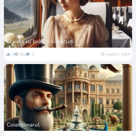
O viață cu brânză și biscuiți
0
423
0
martie 3, 2024
Colecționarul