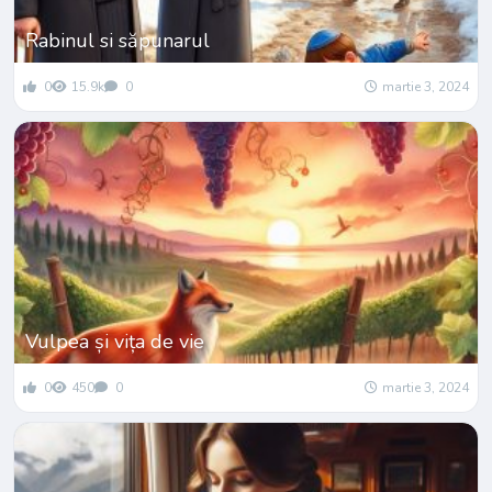
Rabinul si săpunarul
0
15.9k
0
martie 3, 2024
Vulpea și vița de vie
0
450
0
martie 3, 2024