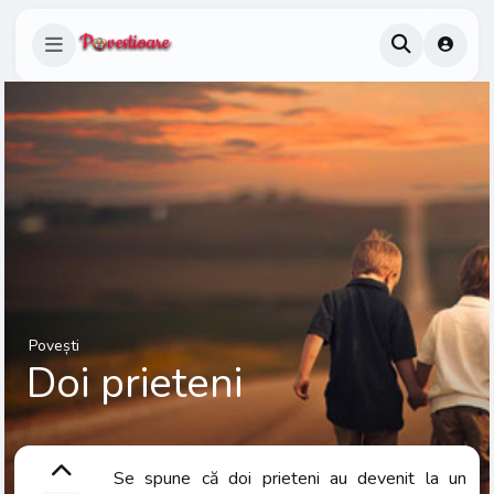
Povești
Doi prieteni
Se spune că doi prieteni au devenit la un