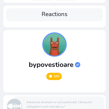
Reactions
bypovestioare
545
Adresa ta de email nu va fi publicată.
Câmpurile
obligatorii sunt marcate cu
*