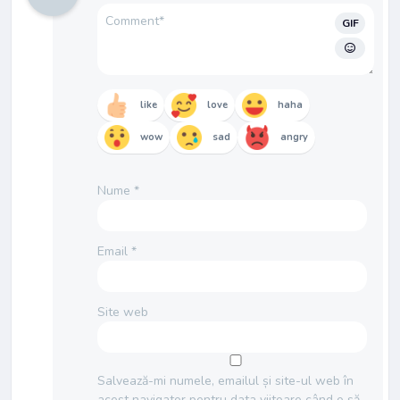
GIF
like
love
haha
wow
sad
angry
Nume
*
Email
*
Site web
Salvează-mi numele, emailul și site-ul web în
acest navigator pentru data viitoare când o să