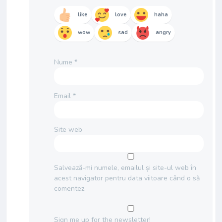
like
love
haha
wow
sad
angry
Nume
*
Email
*
Site web
Salvează-mi numele, emailul și site-ul web în
acest navigator pentru data viitoare când o să
comentez.
Sign me up for the newsletter!