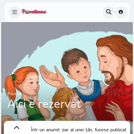
Povești
Aici e rezervat
Într-un anumit ziar al unei țări, fusese publicat