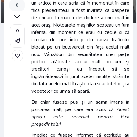
un articol în care scria că în momentul în care
0
fiica președintelui a fost invitată ca oaspete
de onoare la marea deschidere a unui mall în
acel oraș. Motoarele mașinilor scoteau un fum
0
infernal din moment ce erau cu zecile și că
circulau de ore întregi din cauza traficului
blocat pe un bulevardul din fața acelui mall
nou. Vânzători din vecinătatea unei piețe
publice alăturate acelui mall precum și
trecători curioși au început să se
îngrămădească în jurul acelei insulițe strâmte
din fața acelui mall în așteptarea actrițelor și a
vedetelor ce urma să apară.
Ba chiar fusese pus și un semn imens în
parcarea mall, pe care era scris că
Acest
spațiu este rezervat pentru fiica
președintelui
.
Imediat ce fusese informat că actrițele au