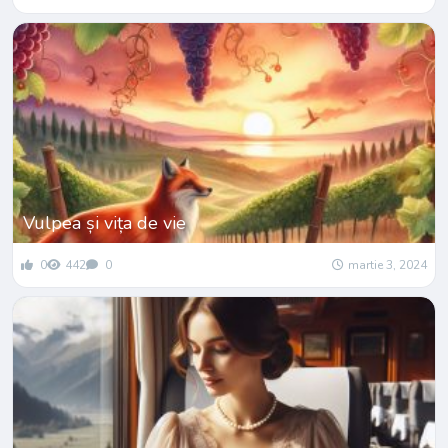
Vulpea și vița de vie
0
442
0
martie 3, 2024