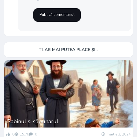
TI-AR MAI PUTEA PLACE ȘI...
Rabinul si săpunarul
0
15.7k
0
martie 3, 2024