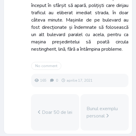
început în sfârșit să apară, polițiști care dirijau
traficul au eliberat imediat strada, în doar
câteva minute. Mașinile de pe bulevard au
fost direcționate și îndemnate să folosească
un alt bulevard paralel cu acela, pentru ca
mașina președintelui să poată circula
nestingherit, lină, fără a întâmpina probleme.
No comment
165
0
aprilie 17, 2021
Bunul exemplu
Doar 50 de lei
personal