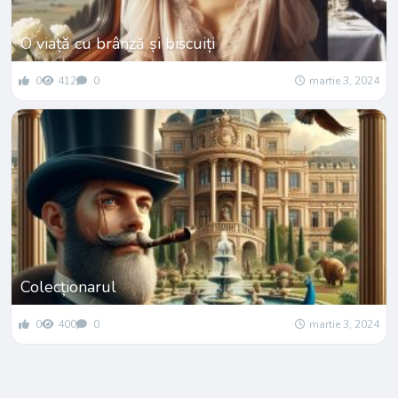
O viață cu brânză și biscuiți
0
412
0
martie 3, 2024
Colecționarul
0
400
0
martie 3, 2024