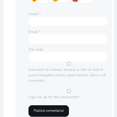
Nume
*
Email
*
Site web
Salvează-mi numele, emailul și site-ul web în
acest navigator pentru data viitoare când o să
comentez.
Sign me up for the newsletter!