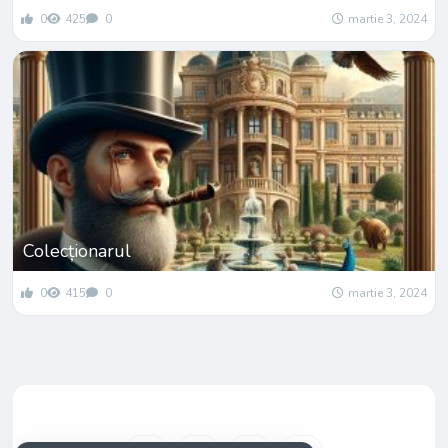
0
425
0
martie 3, 2024
Colecționarul
0
415
0
martie 3, 2024