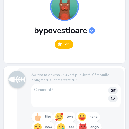
bypovestioare
545
Adresa ta de email nu va fi publicată.
Câmpurile
obligatorii sunt marcate cu
*
GIF
like
love
haha
wow
sad
angry