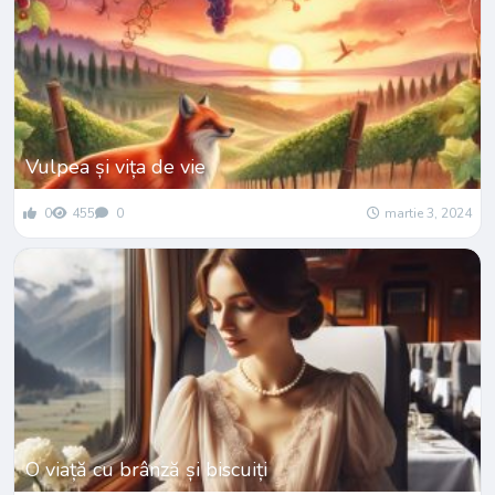
Vulpea și vița de vie
0
455
0
martie 3, 2024
O viață cu brânză și biscuiți