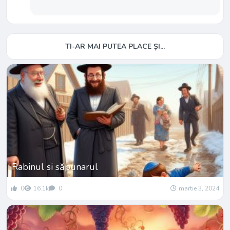
TI-AR MAI PUTEA PLACE ȘI...
Rabinul si săpunarul
0
16.1k
0
martie 3, 2024