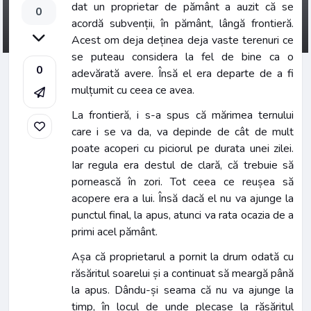
dat un proprietar de pământ a auzit că se
0
acordă subvenții, în pământ, lângă frontieră.
Acest om deja deținea deja vaste terenuri ce
se puteau considera la fel de bine ca o
0
adevărată avere. Însă el era departe de a fi
mulțumit cu ceea ce avea.
La frontieră, i s-a spus că mărimea ternului
care i se va da, va depinde de cât de mult
poate acoperi cu piciorul pe durata unei zilei.
Iar regula era destul de clară, că trebuie să
pornească în zori. Tot ceea ce reușea să
acopere era a lui. Însă dacă el nu va ajunge la
punctul final, la apus, atunci va rata ocazia de a
primi acel pământ.
Așa că proprietarul a pornit la drum odată cu
răsăritul soarelui și a continuat să meargă până
la apus. Dându-și seama că nu va ajunge la
timp, în locul de unde plecase la răsăritul