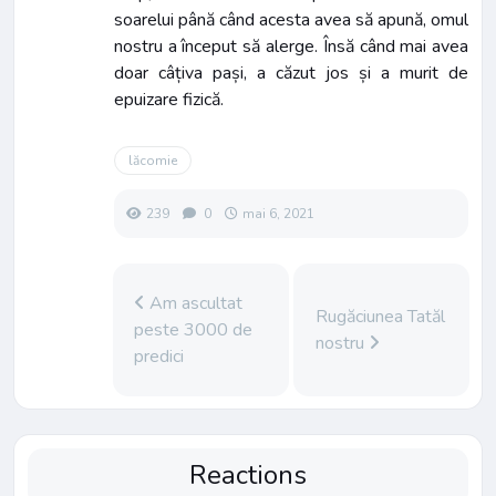
soarelui până când acesta avea să apună, omul
nostru a început să alerge. Însă când mai avea
doar câțiva pași, a căzut jos și a murit de
epuizare fizică.
lăcomie
239
0
mai 6, 2021
Am ascultat
Rugăciunea Tatăl
peste 3000 de
nostru
predici
Reactions