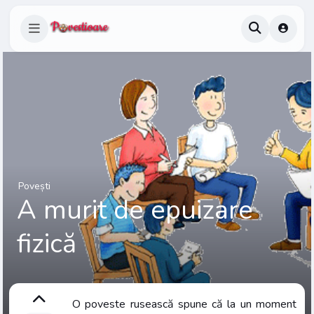
Povești
A murit de epuizare
fizică
O poveste rusească spune că la un moment