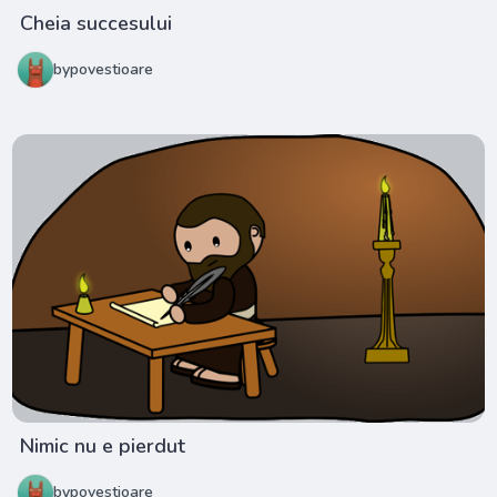
Cheia succesului
bypovestioare
Nimic nu e pierdut
bypovestioare