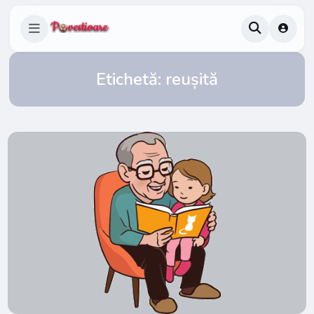
Etichetă:
reușită