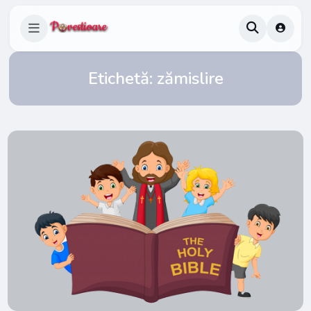
Etichetă:
zămislire