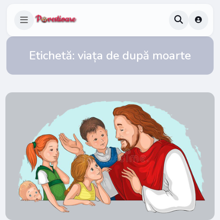
Etichetă:
viața de după moarte