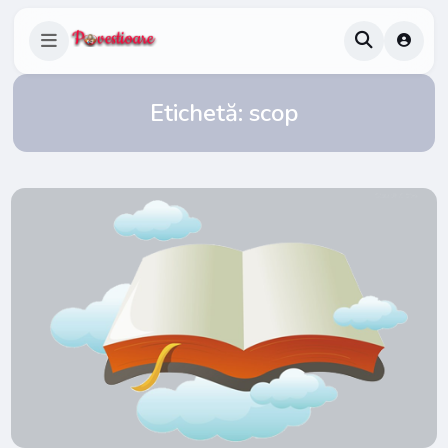
Etichetă:
scop