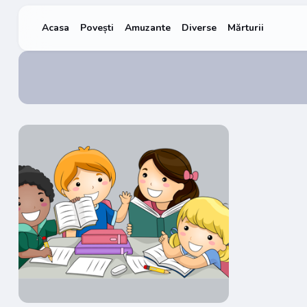
Acasa
Povești
Amuzante
Diverse
Mărturii