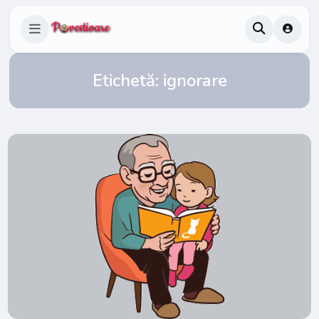
Etichetă:
ignorare