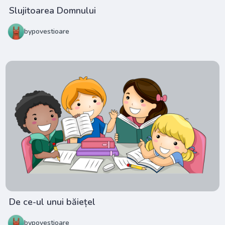
Slujitoarea Domnului
bypovestioare
De ce-ul unui băiețel
bypovestioare