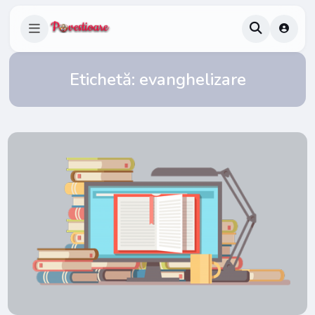
Etichetă:
evanghelizare