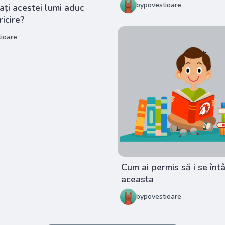
bypovestioare
ți acestei lumi aduc
ricire?
ioare
Cum ai permis să i se în
aceasta
bypovestioare