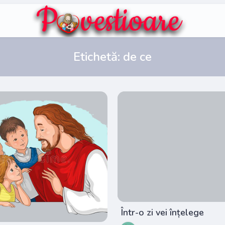
Etichetă:
de ce
Într-o zi vei înțelege