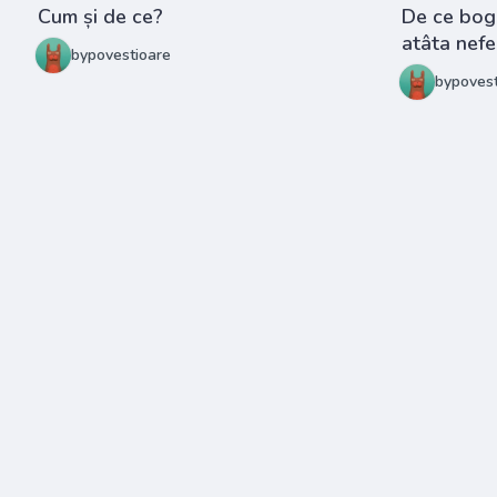
Cum și de ce?
De ce boga
atâta nefe
bypovestioare
bypovest