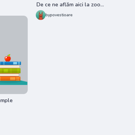
De ce ne aflăm aici la zoo…
bypovestioare
tâmple