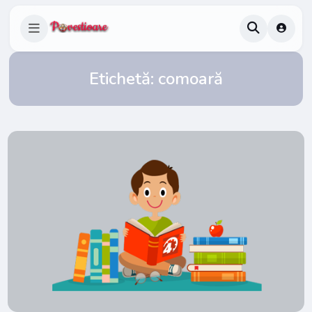
Etichetă:
comoară