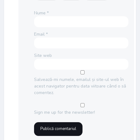
Nume
*
Email
*
Site web
Salvează-mi numele, emailul și site-ul web în
acest navigator pentru data viitoare când o să
comentez.
Sign me up for the newsletter!