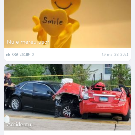
Nu e mereu ușor
0
261
0
mai 28, 2021
Accidentul