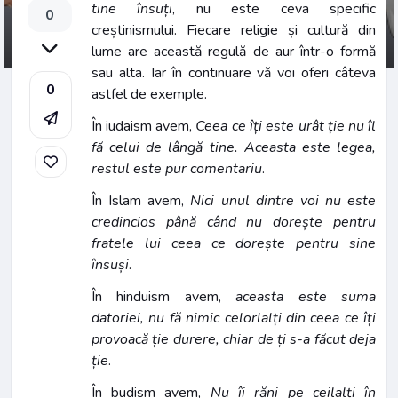
tine însuți
, nu este ceva specific
0
creștinismului. Fiecare religie și cultură din
lume are această regulă de aur într-o formă
sau alta. Iar în continuare vă voi oferi câteva
0
astfel de exemple.
În iudaism avem,
Ceea ce îți este urât ție nu îl
fă celui de lângă tine. Aceasta este legea,
restul este pur comentariu
.
În Islam avem,
Nici unul dintre voi nu este
credincios până când nu dorește pentru
fratele lui ceea ce dorește pentru sine
însuși
.
În hinduism avem,
aceasta este suma
datoriei, nu fă nimic celorlalți din ceea ce îți
provoacă ție durere, chiar de ți s-a făcut deja
ție
.
În budism avem,
Nu îi răni pe ceilalți în