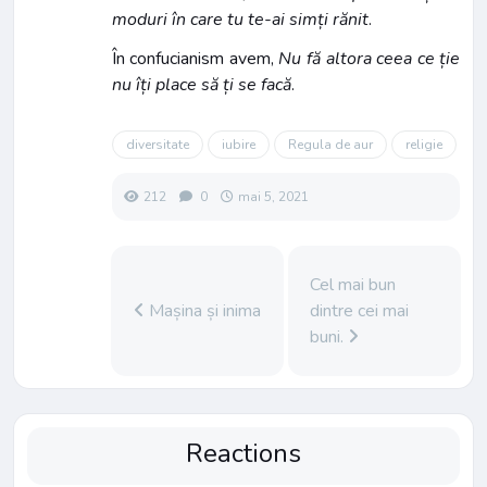
moduri în care tu te-ai simți rănit
.
În confucianism avem,
Nu fă altora ceea ce ție
nu îți place să ți se facă
.
diversitate
iubire
Regula de aur
religie
212
0
mai 5, 2021
Cel mai bun
Mașina și inima
dintre cei mai
buni.
Reactions