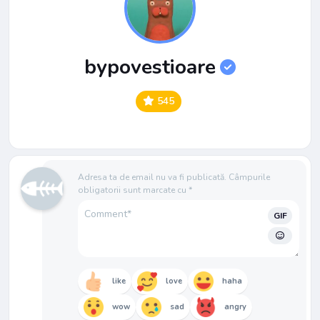
bypovestioare
545
Adresa ta de email nu va fi publicată.
Câmpurile
obligatorii sunt marcate cu
*
GIF
like
love
haha
wow
sad
angry