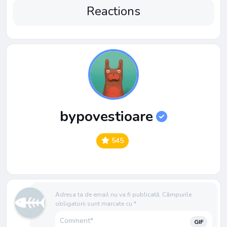
Reactions
bypovestioare
545
Adresa ta de email nu va fi publicată.
Câmpurile
obligatorii sunt marcate cu
*
GIF