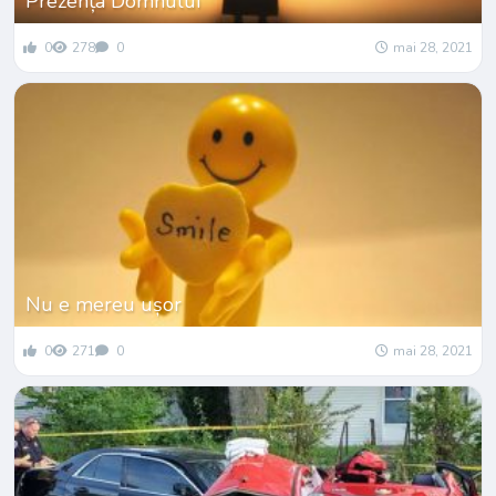
Prezența Domnului
0
278
0
mai 28, 2021
Nu e mereu ușor
0
271
0
mai 28, 2021