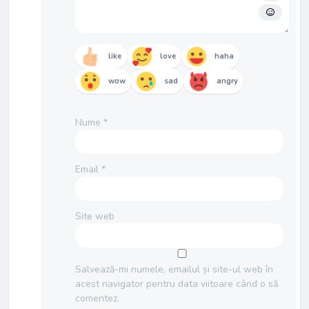
like
love
haha
wow
sad
angry
Nume
*
Email
*
Site web
Salvează-mi numele, emailul și site-ul web în
acest navigator pentru data viitoare când o să
comentez.