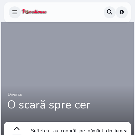
Diverse
O scară spre cer
Sufletele au coborât pe pământ din lumea