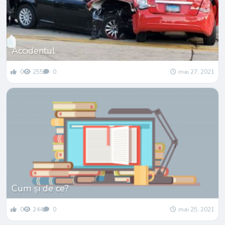
Accidentul
0
255
0
mai 27, 2021
Cum și de ce?
0
244
0
mai 25, 2021