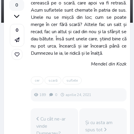
cerească pe o scară, care apoi va fi retrasă.
0
Acum sufletele sunt chemate în patria de sus.
Unele nu se mișcă din loc; cum se poate
merge în cer fără scară? Altele fac un salt și
0
recad, fac un altul și cad din nou și la sfârșit se
dau bătute. Însă sunt unele care, știind bine că
nu pot urca, încearcă și iar încearcă până ce
Dumnezeu le ia, le ridică și le înalță.
Mendel din Kozk
cer
scară
suflete
189
0
aprilie 24, 2021
Cu cât ne-ar
Și cu asta am
vinde
spus tot
Dumnezeu?