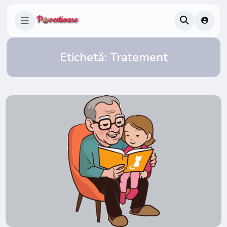
Etichetă:
Tratement