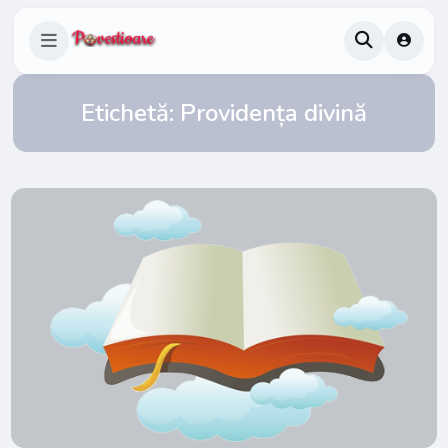
Etichetă:
Providența divină