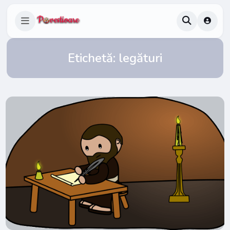
Etichetă:
legături