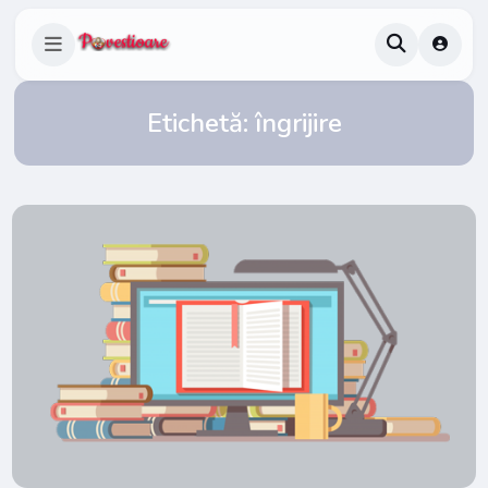
Etichetă:
îngrijire