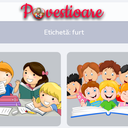
Etichetă:
furt