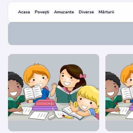
Acasa
Povești
Amuzante
Diverse
Mărturii