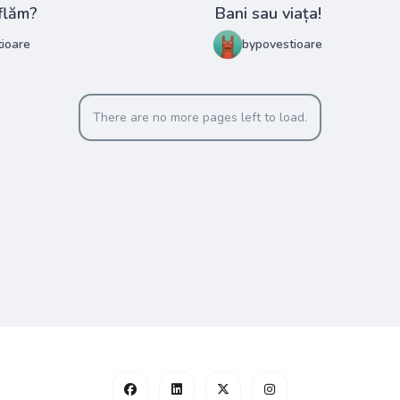
flăm?
Bani sau viața!
ioare
bypovestioare
There are no more pages left to load.