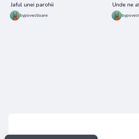
Jaful unei parohii
Unde ne a
bypovestioare
bypovest