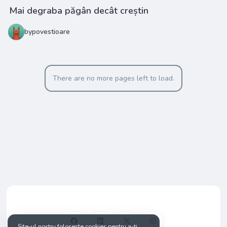
Mai degraba păgân decât creștin
bypovestioare
There are no more pages left to load.
Site-ul nostru folosește cookies pentru a-ți