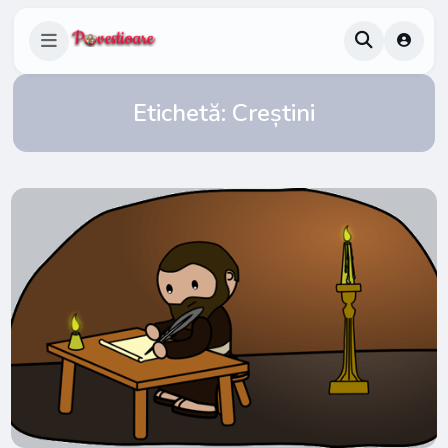
Etichetă:
Creștini