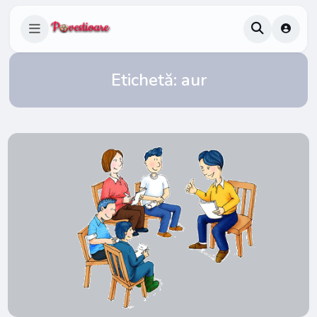
Etichetă:
aur