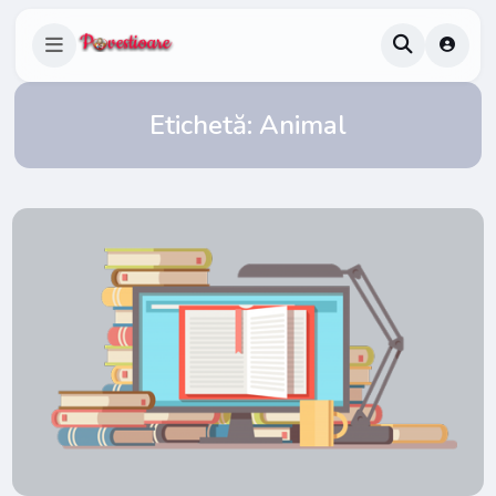
Etichetă:
Animal